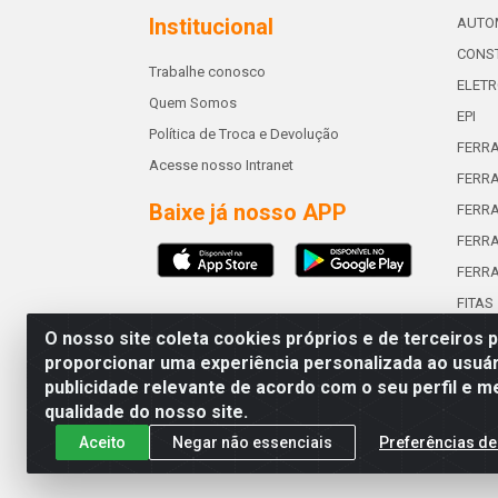
Institucional
AUTO
CONST
Trabalhe conosco
ELETR
Quem Somos
EPI
Política de Troca e Devolução
FERR
Acesse nosso Intranet
FERRA
Baixe já nosso APP
FERR
FERRA
FERR
FITAS
O nosso site coleta cookies próprios e de terceiros 
proporcionar uma experiência personalizada ao usuár
publicidade relevante de acordo com o seu perfil e m
Abreu & Silva - Rua Padre Jos
qualidade do nosso site.
Aceito
Negar não essenciais
Preferências de