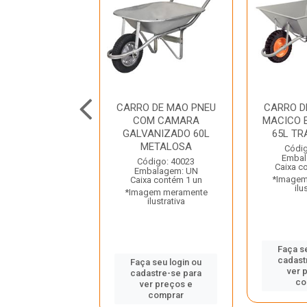
 DE MAO PNEU
CARRO DE MAO PNEU
CARRO D
CAMARA AZUL
COM CAMARA
MACICO 
ASTICO 50L
GALVANIZADO 60L
65L T
AMONTINA
METALOSA
Códig
Embal
digo: 42817
Código: 40023
Caixa c
balagem: UN
Embalagem: UN
*Imagem
a contém 60 un
Caixa contém 1 un
ilu
gem meramente
*Imagem meramente
ilustrativa
ilustrativa
Faça s
cadast
 seu login ou
Faça seu login ou
ver 
astre-se para
cadastre-se para
co
er preços e
ver preços e
comprar
comprar