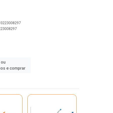
893223008297
3223008297
 ou
ços e comprar