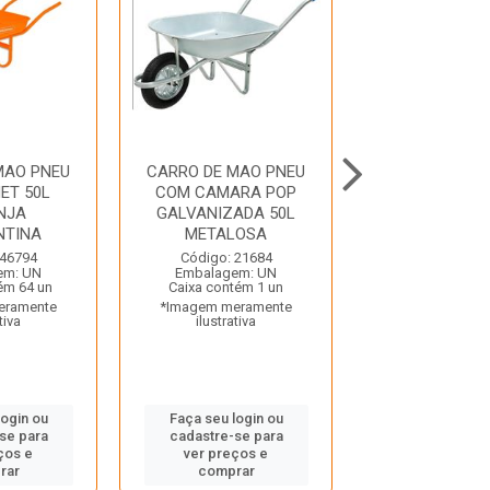
MAO PNEU
CARRO DE MAO PNEU
CARRO DE MA
ET 50L
COM CAMARA POP
COM CAMARA
NJA
GALVANIZADA 50L
MET 50L TRAM
NTINA
METALOSA
Código: 22
Embalagem:
 46794
Código: 21684
Caixa contém 
em: UN
Embalagem: UN
*Imagem mera
ém 64 un
Caixa contém 1 un
ilustrativ
eramente
*Imagem meramente
tiva
ilustrativa
Faça seu log
cadastre-se
login ou
Faça seu login ou
ver preços
se para
cadastre-se para
compra
ços e
ver preços e
rar
comprar