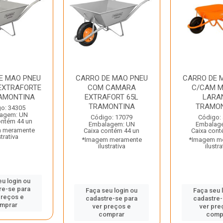
E MAO PNEU
CARRO DE MAO PNEU
CARRO DE 
EXTRAFORTE
COM CAMARA
C/CAM M
RAMONTINA
EXTRAFORT 65L
LARA
TRAMONTINA
TRAMO
o: 34305
agem: UN
Código: 17079
Código:
ontém 44 un
Embalagem: UN
Embalag
 meramente
Caixa contém 44 un
Caixa cont
strativa
*Imagem meramente
*Imagem m
ilustrativa
ilustra
eu login ou
re-se para
Faça seu login ou
Faça seu 
preços e
cadastre-se para
cadastre-
mprar
ver preços e
ver pre
comprar
comp