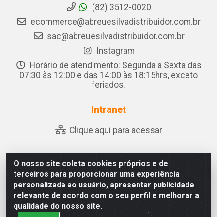
(82) 3512-0020
ecommerce@abreuesilvadistribuidor.com.br
sac@abreuesilvadistribuidor.com.br
Instagram
Horário de atendimento: Segunda a Sexta das
07:30 às 12:00 e das 14:00 às 18:15hrs, exceto
feriados.
Intranet
Clique aqui para acessar
O nosso site coleta cookies próprios e de
Abreu & Silva - Rua Padre Jose de Souza Leite, 265 - Ariado,
terceiros para proporcionar uma experiência
Olho D'Água das Flores/AL - CEP 57.442-000 - CNPJ
personalizada ao usuário, apresentar publicidade
04.790.656/0001-06
relevante de acordo com o seu perfil e melhorar a
qualidade do nosso site.