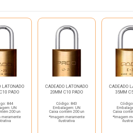
O LATONADO
CADEADO LATONADO
CADEADO 
C10 PADO
20MM C10 PADO
35MM C
go: 844
Código: 843
Código
agem: UN
Embalagem: UN
Embalag
ntém 200 un
Caixa contém 200 un
Caixa cont
 meramente
*Imagem meramente
*Imagem m
strativa
ilustrativa
ilustra