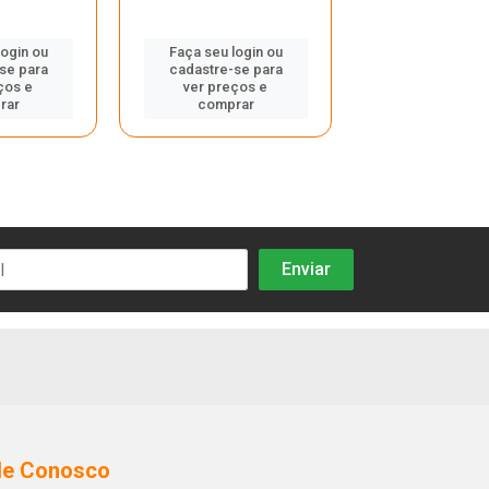
login ou
Faça seu login ou
Faça seu log
se para
cadastre-se para
cadastre-se
ços e
ver preços e
ver preços
rar
comprar
compra
le Conosco