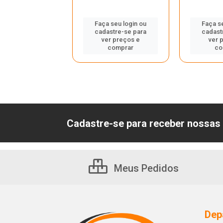
 seu login ou
Faça seu login ou
Faça s
astre-se para
cadastre-se para
cadast
er preços e
ver preços e
ver 
comprar
comprar
co
Cadastre-se para receber nossas 
Meus Pedidos
Dep