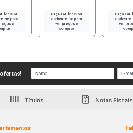
eu login ou
Faça seu login ou
Faça seu 
re-se para
cadastre-se para
cadastre-
preços e
ver preços e
ver pre
mprar
comprar
comp
ofertas!
Títulos
Notas Fiscais
artamentos
Fa