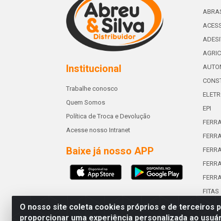
ABRA
ACESS
ADES
AGRIC
Institucional
AUTO
CONST
Trabalhe conosco
ELETR
Quem Somos
EPI
Política de Troca e Devolução
FERR
Acesse nosso Intranet
FERRA
Baixe já nosso APP
FERR
FERRA
FERR
FITAS
O nosso site coleta cookies próprios e de terceiros 
proporcionar uma experiência personalizada ao usuár