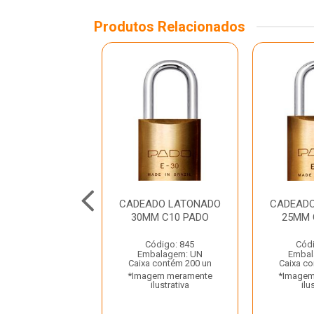
Produtos Relacionados
DO LATONADO
CADEADO LATONADO
CADEAD
0MM STAM
30MM C10 PADO
25MM 
ódigo: 852
Código: 845
Códi
balagem: UN
Embalagem: UN
Embal
 contém 200 un
Caixa contém 200 un
Caixa co
gem meramente
*Imagem meramente
*Imagem
ilustrativa
ilustrativa
ilu