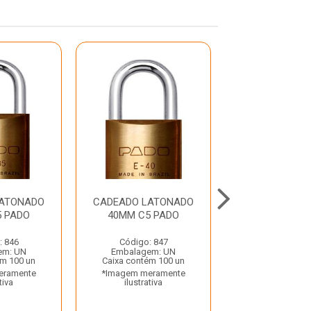
LATONADO
CADEADO LATONADO
CADEADO LA
5 PADO
40MM C5 PADO
20MM ST
: 846
Código: 847
Código: 8
em: UN
Embalagem: UN
Embalagem:
ém 100 un
Caixa contém 100 un
Caixa contém 
eramente
*Imagem meramente
*Imagem mera
tiva
ilustrativa
ilustrativ