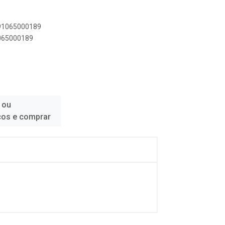
891065000189
1065000189
 ou
ços e comprar