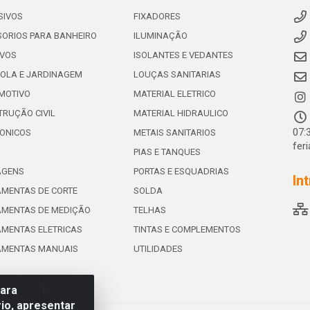
SIVOS
FIXADORES
ORIOS PARA BANHEIRO
ILUMINAÇÃO
IVOS
ISOLANTES E VEDANTES
OLA E JARDINAGEM
LOUÇAS SANITARIAS
MOTIVO
MATERIAL ELETRICO
RUÇÃO CIVIL
MATERIAL HIDRAULICO
07:
ONICOS
METAIS SANITARIOS
fer
PIAS E TANQUES
AGENS
PORTAS E ESQUADRIAS
In
MENTAS DE CORTE
SOLDA
AMENTAS DE MEDIÇÃO
TELHAS
MENTAS ELETRICAS
TINTAS E COMPLEMENTOS
AMENTAS MANUAIS
UTILIDADES
para
io, apresentar