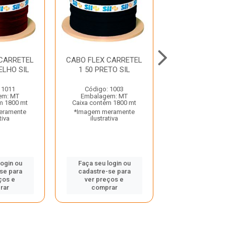
 CARRETEL
CABO FLEX CARRETEL
CABO FLEX CA
ELHO SIL
1 50 PRETO SIL
2 50 AZUL 
 1011
Código: 1003
Código: 9
em: MT
Embalagem: MT
Embalagem:
m 1800 mt
Caixa contém 1800 mt
Caixa contém 1
eramente
*Imagem meramente
*Imagem mera
tiva
ilustrativa
ilustrativ
login ou
Faça seu login ou
Faça seu log
se para
cadastre-se para
cadastre-se
ços e
ver preços e
ver preços
rar
comprar
compra