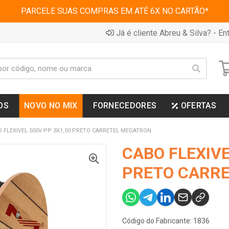
PARCELE SUAS COMPRAS EM ATÉ 6X NO CARTÃO*
Já é cliente Abreu & Silva? - Ent
OS
NOVO NO MIX
FORNECEDORES
OFERTAS
 FLEXIVEL 500V PP 3X1,50 PRETO CARRETEL MEGATRON
CABO FLEXIVE
PRETO CARR
Código do Fabricante: 1836