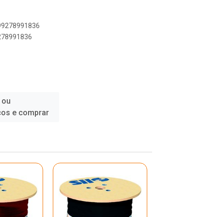
899278991836
9278991836
 ou
ços e comprar