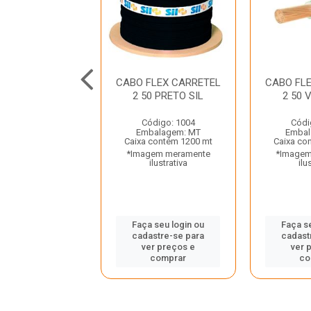
FLEX CARRETEL
CABO FLEX CARRETEL
CABO FL
0 BRANCO SIL
2 50 PRETO SIL
2 50 
ódigo: 932
Código: 1004
Códi
balagem: MT
Embalagem: MT
Embal
 contém 1200 mt
Caixa contém 1200 mt
Caixa co
gem meramente
*Imagem meramente
*Imagem
ilustrativa
ilustrativa
ilu
 seu login ou
Faça seu login ou
Faça s
astre-se para
cadastre-se para
cadast
er preços e
ver preços e
ver 
comprar
comprar
co