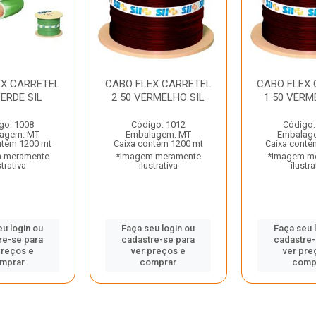
EX CARRETEL
CABO FLEX CARRETEL
CABO FLEX
VERDE SIL
2 50 VERMELHO SIL
1 50 VERM
go: 1008
Código: 1012
Código:
agem: MT
Embalagem: MT
Embalag
ntém 1200 mt
Caixa contém 1200 mt
Caixa conté
 meramente
*Imagem meramente
*Imagem m
strativa
ilustrativa
ilustra
eu login ou
Faça seu login ou
Faça seu 
re-se para
cadastre-se para
cadastre-
preços e
ver preços e
ver pre
mprar
comprar
comp