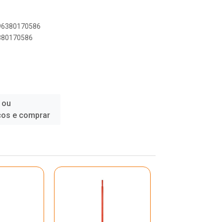
896380170586
6380170586
 ou
ços e comprar