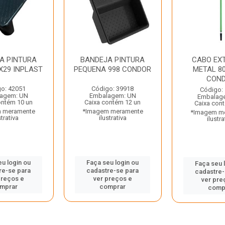
A PINTURA
BANDEJA PINTURA
CABO EX
X29 INPLAST
PEQUENA 998 CONDOR
METAL 80
CON
o: 42051
Código: 39918
Código:
agem: UN
Embalagem: UN
Embalag
ontém 10 un
Caixa contém 12 un
Caixa con
 meramente
*Imagem meramente
*Imagem m
strativa
ilustrativa
ilustra
eu login ou
Faça seu login ou
Faça seu 
re-se para
cadastre-se para
cadastre-
preços e
ver preços e
ver pre
mprar
comprar
comp