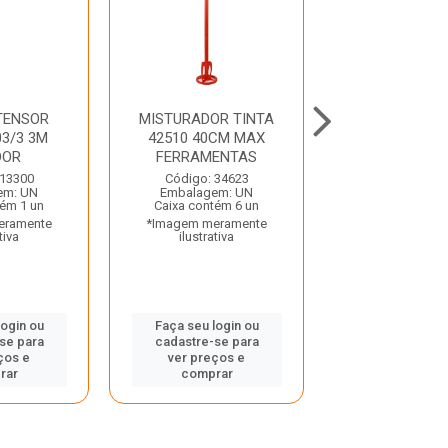
TENSOR
MISTURADOR TINTA
PROLONGAD
3/3 3M
42510 40CM MAX
1700 ATL
DOR
FERRAMENTAS
Código: 35
 13300
Código: 34623
Embalagem:
em: UN
Embalagem: UN
Caixa contém
tém 1 un
Caixa contém 6 un
*Imagem mera
eramente
*Imagem meramente
ilustrativ
tiva
ilustrativa
Faça seu log
login ou
Faça seu login ou
cadastre-se
se para
cadastre-se para
ver preços
ços e
ver preços e
compra
rar
comprar