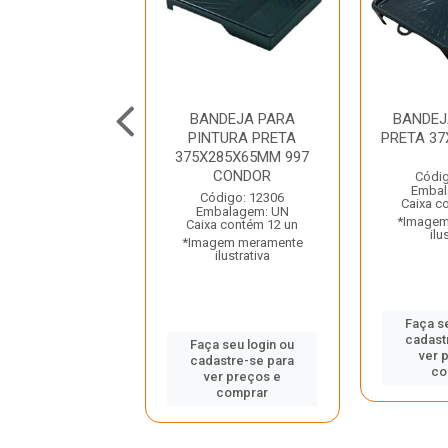
O EXTENSOR
BANDEJA PARA
BANDEJ
AL 803/1 1M
PINTURA PRETA
PRETA 37
CONDOR
375X285X65MM 997
CONDOR
Códig
digo: 39930
Embal
balagem: UN
Código: 12306
Caixa c
a contém 3 un
Embalagem: UN
*Imagem
gem meramente
Caixa contém 12 un
ilu
ilustrativa
*Imagem meramente
ilustrativa
Faça s
 seu login ou
cadast
astre-se para
Faça seu login ou
ver 
er preços e
cadastre-se para
co
comprar
ver preços e
comprar