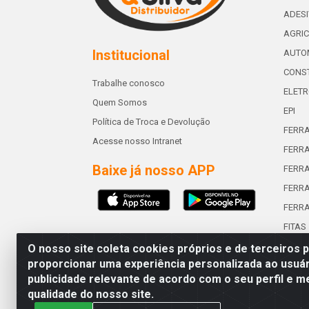
ADES
AGRIC
Institucional
AUTO
CONST
Trabalhe conosco
ELETR
Quem Somos
EPI
Política de Troca e Devolução
FERR
Acesse nosso Intranet
FERRA
Baixe já nosso APP
FERR
FERRA
FERR
FITAS
O nosso site coleta cookies próprios e de terceiros 
proporcionar uma experiência personalizada ao usuár
publicidade relevante de acordo com o seu perfil e m
Abreu & Silva - Rua Padre Jos
qualidade do nosso site.