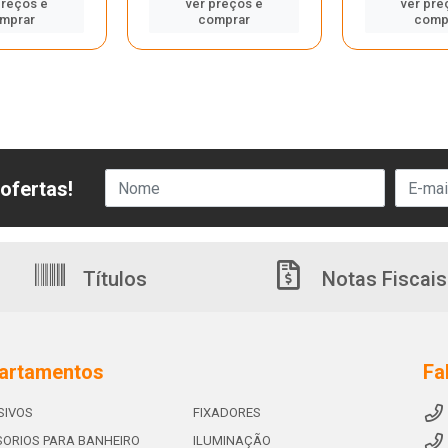
preços e
ver preços e
ver pre
mprar
comprar
comp
ofertas!
Títulos
Notas Fiscais
artamentos
Fa
SIVOS
FIXADORES
ORIOS PARA BANHEIRO
ILUMINAÇÃO