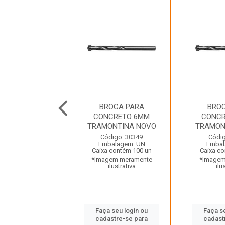
ROCA PARA
BROCA PARA
BRO
ETO 300X10MM
CONCRETO 6MM
CONCR
FERTAK
TRAMONTINA NOVO
TRAMON
digo: 40070
Código: 30349
Códig
balagem: UN
Embalagem: UN
Embal
 contém 200 un
Caixa contém 100 un
Caixa co
gem meramente
*Imagem meramente
*Imagem
ilustrativa
ilustrativa
ilu
 seu login ou
Faça seu login ou
Faça s
astre-se para
cadastre-se para
cadast