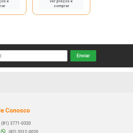
ços e
ver preços e
ver preços
rar
comprar
compra
le Conosco
(81) 3771-0320
(82) 3512-0020