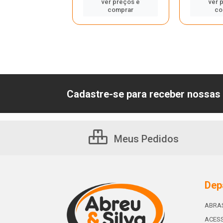
er preços e
ver preços e
ver 
comprar
comprar
co
Cadastre-se para receber nossas 
Meus Pedidos
Dep
ABRA
ACESS