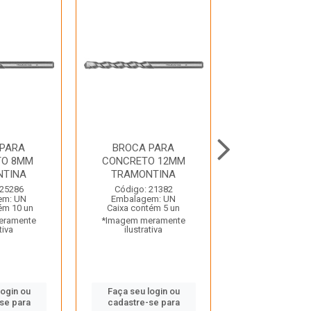
 PARA
BROCA PARA
BROCA P
TO 8MM
CONCRETO 12MM
CONCRETO
NTINA
TRAMONTINA
TRAMONTINA
 25286
Código: 21382
Código: 30
em: UN
Embalagem: UN
Embalagem:
ém 10 un
Caixa contém 5 un
Caixa contém 
eramente
*Imagem meramente
*Imagem mera
tiva
ilustrativa
ilustrativ
login ou
Faça seu login ou
Faça seu log
se para
cadastre-se para
cadastre-se