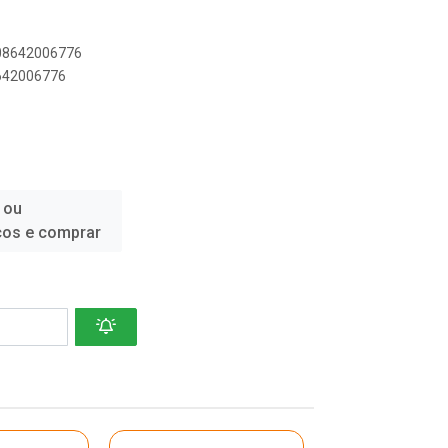
908642006776
8642006776
 ou
ços e comprar