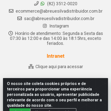
(82) 3512-0020
ecommerce@abreuesilvadistribuidor.com.br
sac@abreuesilvadistribuidor.com.br
Instagram
Horário de atendimento: Segunda a Sexta das
07:30 às 12:00 e das 14:00 às 18:15hrs, exceto
feriados.
Intranet
Clique aqui para acessar
O nosso site coleta cookies próprios e de
Abreu & Silva - Rua Padre Jose de Souza Leite, 265 - Ariado,
terceiros para proporcionar uma experiência
Olho D'Água das Flores/AL - CEP 57.442-000 - CNPJ
personalizada ao usuário, apresentar publicidade
04.790.656/0001-06
relevante de acordo com o seu perfil e melhorar a
qualidade do nosso site.