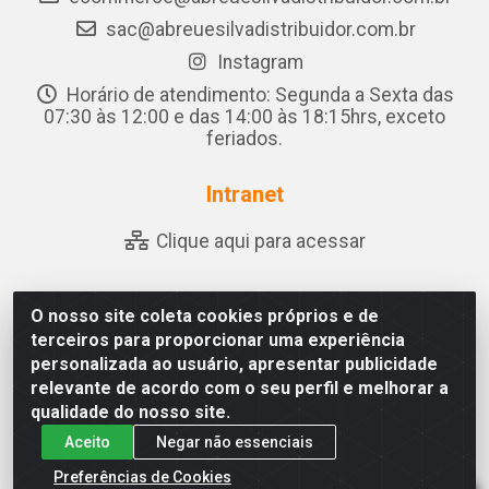
sac@abreuesilvadistribuidor.com.br
Instagram
Horário de atendimento: Segunda a Sexta das
07:30 às 12:00 e das 14:00 às 18:15hrs, exceto
feriados.
Intranet
Clique aqui para acessar
O nosso site coleta cookies próprios e de
Abreu & Silva - Rua Padre Jose de Souza Leite, 265 -
terceiros para proporcionar uma experiência
Ariado, Olho D'Água das Flores/AL - CEP 57.442-000 -
personalizada ao usuário, apresentar publicidade
CNPJ 04.790.656/0001-06
relevante de acordo com o seu perfil e melhorar a
qualidade do nosso site.
Aceito
Negar não essenciais
Preferências de Cookies