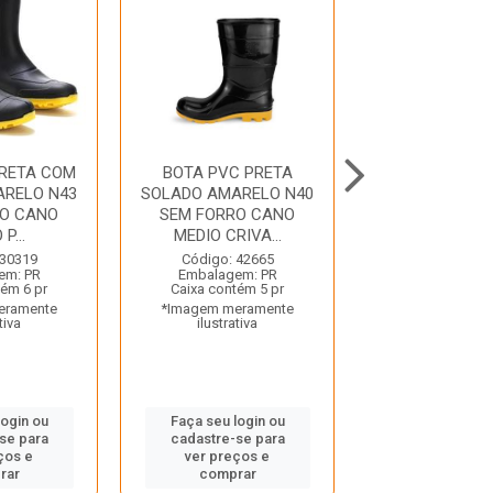
PRETA COM
BOTA PVC PRETA
BOTA PVC P
ARELO N43
SOLADO AMARELO N40
SOLADO AMAR
RO CANO
SEM FORRO CANO
SEM FORRO
P...
MEDIO CRIVA...
MEDIO CRIV
 30319
Código: 42665
Código: 42
em: PR
Embalagem: PR
Embalagem:
tém 6 pr
Caixa contém 5 pr
Caixa contém
eramente
*Imagem meramente
*Imagem mera
tiva
ilustrativa
ilustrativ
login ou
Faça seu login ou
Faça seu log
se para
cadastre-se para
cadastre-se
ços e
ver preços e
ver preços
rar
comprar
compra