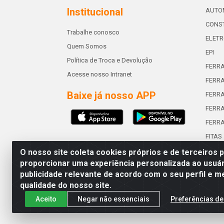
Institucional
AUTO
CONST
Trabalhe conosco
ELETR
Quem Somos
EPI
Política de Troca e Devolução
FERR
Acesse nosso Intranet
FERRA
Baixe já nosso APP
FERR
FERRA
FERR
FITAS
O nosso site coleta cookies próprios e de terceiros 
proporcionar uma experiência personalizada ao usuár
publicidade relevante de acordo com o seu perfil e m
Abreu & Silva - Rua Padre Jos
qualidade do nosso site.
Aceito
Negar não essenciais
Preferências de