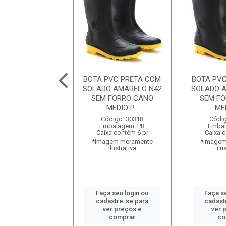
 PVC BRANCA
BOTA PVC PRETA COM
BOTA PV
/F CANO MEDIO
SOLADO AMARELO N42
SOLADO 
CRIVAL
SEM FORRO CANO
SEM F
MEDIO P...
MED
digo: 44903
balagem: UN
Código: 30318
Códig
a contém 1 un
Embalagem: PR
Embal
gem meramente
Caixa contém 6 pr
Caixa 
ilustrativa
*Imagem meramente
*Imagem
ilustrativa
ilu
 seu login ou
astre-se para
Faça seu login ou
Faça s
er preços e
cadastre-se para
cadast
comprar
ver preços e
ver 
comprar
co