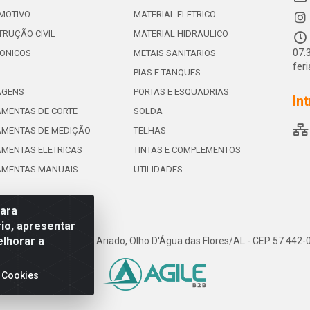
MOTIVO
MATERIAL ELETRICO
RUÇÃO CIVIL
MATERIAL HIDRAULICO
07:
ONICOS
METAIS SANITARIOS
fer
PIAS E TANQUES
AGENS
PORTAS E ESQUADRIAS
In
MENTAS DE CORTE
SOLDA
AMENTAS DE MEDIÇÃO
TELHAS
MENTAS ELETRICAS
TINTAS E COMPLEMENTOS
AMENTAS MANUAIS
UTILIDADES
para
io, apresentar
elhorar a
e de Souza Leite, 265 - Ariado, Olho D'Água das Flores/AL - CEP 57.442
 Cookies