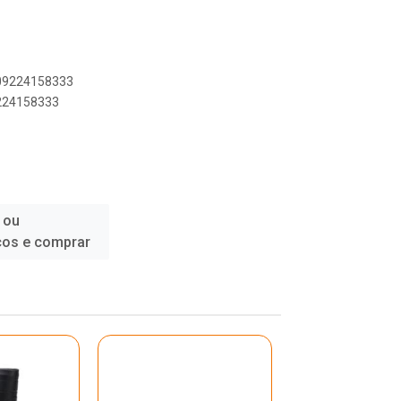
909224158333
9224158333
 ou
ços e comprar