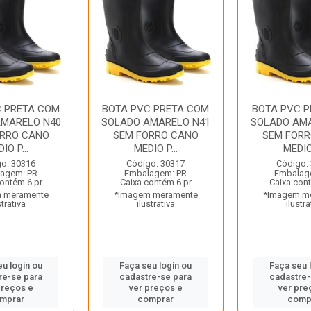
C PRETA COM
BOTA PVC PRETA COM
BOTA PVC 
AMARELO N40
SOLADO AMARELO N41
SOLADO AM
ORRO CANO
SEM FORRO CANO
SEM FOR
IO P...
MEDIO P...
MEDIO 
o: 30316
Código: 30317
Código:
agem: PR
Embalagem: PR
Embalag
contém 6 pr
Caixa contém 6 pr
Caixa con
 meramente
*Imagem meramente
*Imagem m
strativa
ilustrativa
ilustra
eu login ou
Faça seu login ou
Faça seu 
re-se para
cadastre-se para
cadastre-
preços e
ver preços e
ver pre
mprar
comprar
comp