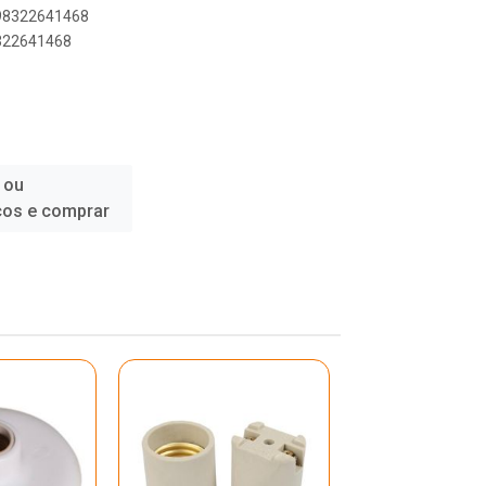
898322641468
8322641468
 ou
ços e comprar