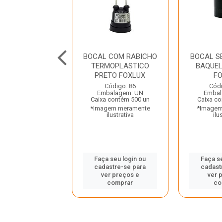
 COM RABICHO
BOCAL COM RABICHO
BOCAL S
O 2A COM 10
TERMOPLASTICO
BAQUEL
DADES ILUMI
PRETO FOXLUX
F
digo: 31389
Código: 86
Códi
balagem: UN
Embalagem: UN
Embal
 contém 300 un
Caixa contém 500 un
Caixa co
gem meramente
*Imagem meramente
*Imagem
ilustrativa
ilustrativa
ilu
 seu login ou
Faça seu login ou
Faça s
astre-se para
cadastre-se para
cadast
er preços e
ver preços e
ver 
comprar
comprar
co