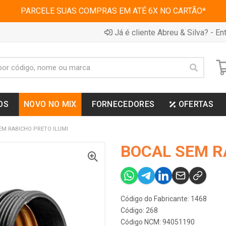
PARCELE SUAS COMPRAS EM ATÉ 6X NO CARTÃO*
Já é cliente Abreu & Silva? - Ent
OS
NOVO NO MIX
FORNECEDORES
OFERTAS
EM RABICHO PRETO ILUMI
BOCAL SEM R
Código do Fabricante: 1468
Código: 268
Código NCM: 94051190