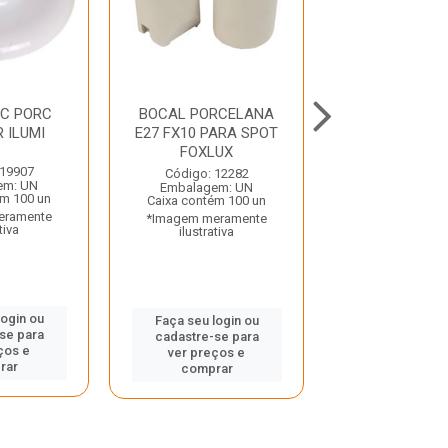
EC PORC
BOCAL PORCELANA
BOCAL BIPOLA
 ILUMI
E27 FX10 PARA SPOT
PINO MACICO 
FOXLUX
UNIDADES I
 19907
Código: 12282
Código: 26
em: UN
Embalagem: UN
Embalagem:
ém 100 un
Caixa contém 100 un
Caixa contém 
eramente
*Imagem meramente
*Imagem mera
tiva
ilustrativa
ilustrativ
login ou
Faça seu login ou
Faça seu log
se para
cadastre-se para
cadastre-se
ços e
ver preços e
ver preços
rar
comprar
compra