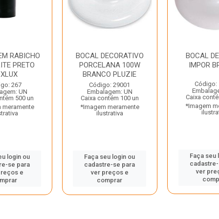
EM RABICHO
BOCAL DECORATIVO
BOCAL D
ITE PRETO
PORCELANA 100W
IMPOR BR
OXLUX
BRANCO PLUZIE
Código:
go: 267
Código: 29001
Embalag
agem: UN
Embalagem: UN
Caixa cont
ntém 500 un
Caixa contém 100 un
*Imagem m
 meramente
*Imagem meramente
ilustra
strativa
ilustrativa
Faça seu 
eu login ou
Faça seu login ou
cadastre-
re-se para
cadastre-se para
ver pre
preços e
ver preços e
comp
mprar
comprar