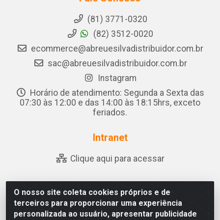
(81) 3771-0320
(82) 3512-0020
ecommerce@abreuesilvadistribuidor.com.br
sac@abreuesilvadistribuidor.com.br
Instagram
Horário de atendimento: Segunda a Sexta das
07:30 às 12:00 e das 14:00 às 18:15hrs, exceto
feriados.
Intranet
Clique aqui para acessar
O nosso site coleta cookies próprios e de
Abreu & Silva - Rua Padre Jose de Souza Leite, 265 -
terceiros para proporcionar uma experiência
Ariado, Olho D'Água das Flores/AL - CEP 57.442-000 -
personalizada ao usuário, apresentar publicidade
CNPJ 04.790.656/0001-06