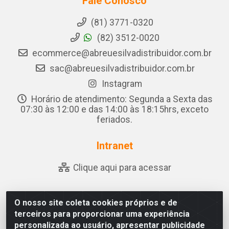
Fale Conosco
(81) 3771-0320
(82) 3512-0020
ecommerce@abreuesilvadistribuidor.com.br
sac@abreuesilvadistribuidor.com.br
Instagram
Horário de atendimento: Segunda a Sexta das
07:30 às 12:00 e das 14:00 às 18:15hrs, exceto
feriados.
Intranet
Clique aqui para acessar
O nosso site coleta cookies próprios e de
Abreu & Silva - Rua Padre Jose de Souza Leite, 265 -
terceiros para proporcionar uma experiência
Ariado, Olho D'Água das Flores/AL - CEP 57.442-000 -
personalizada ao usuário, apresentar publicidade