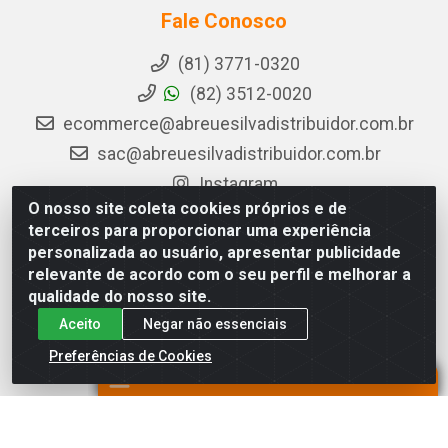
Fale Conosco
(81) 3771-0320
(82) 3512-0020
ecommerce@abreuesilvadistribuidor.com.br
sac@abreuesilvadistribuidor.com.br
Instagram
O nosso site coleta cookies próprios e de
Horário de atendimento: Segunda a Sexta das
terceiros para proporcionar uma experiência
07:30 às 12:00 e das 14:00 às 18:15hrs, exceto
personalizada ao usuário, apresentar publicidade
feriados.
relevante de acordo com o seu perfil e melhorar a
qualidade do nosso site.
Intranet
Aceito
Negar não essenciais
Clique aqui para acessar
Preferências de Cookies
Abreu & Silva - Rua Padre Jose de Souza Leite, 265 -