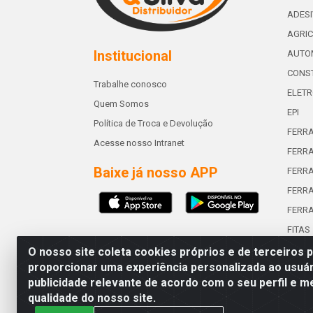
ADES
AGRIC
Institucional
AUTO
CONST
Trabalhe conosco
ELETR
Quem Somos
EPI
Política de Troca e Devolução
FERR
Acesse nosso Intranet
FERRA
Baixe já nosso APP
FERR
FERRA
FERR
FITAS
O nosso site coleta cookies próprios e de terceiros 
proporcionar uma experiência personalizada ao usuár
publicidade relevante de acordo com o seu perfil e m
Abreu & Silva - Rua Padre Jos
qualidade do nosso site.