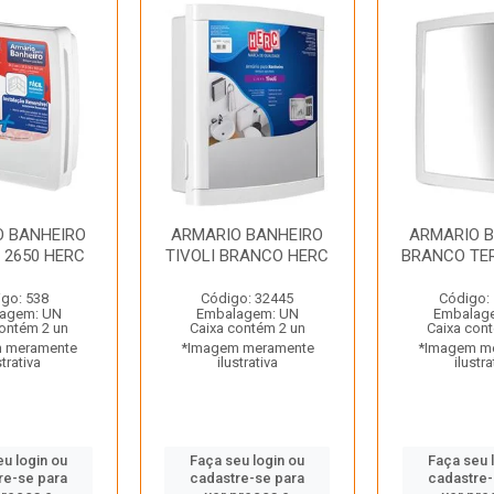
O BANHEIRO
ARMARIO BANHEIRO
ARMARIO 
 2650 HERC
TIVOLI BRANCO HERC
BRANCO TE
go: 538
Código: 32445
Código:
agem: UN
Embalagem: UN
Embalag
contém 2 un
Caixa contém 2 un
Caixa con
 meramente
*Imagem meramente
*Imagem m
strativa
ilustrativa
ilustra
eu login ou
Faça seu login ou
Faça seu 
re-se para
cadastre-se para
cadastre-