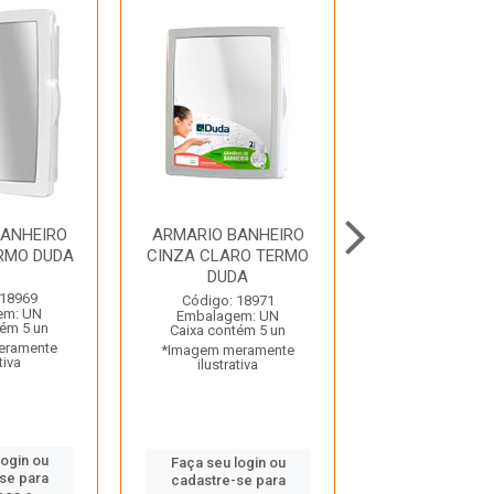
BANHEIRO
ARMARIO BANHEIRO
ARMARIO BAN
RMO DUDA
CINZA CLARO TERMO
CINZA ESC
DUDA
TERMOENC 
 18969
Código: 18971
Código: 35
em: UN
Embalagem: UN
Embalagem:
tém 5 un
Caixa contém 5 un
Caixa contém
eramente
*Imagem meramente
*Imagem mera
tiva
ilustrativa
ilustrativ
login ou
Faça seu login ou
Faça seu log
se para
cadastre-se para
cadastre-se