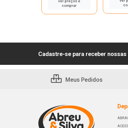
ver 
er preços e
ver preços e
co
comprar
comprar
Cadastre-se para receber nossas 
Meus Pedidos
Dep
ABRA
ACESS