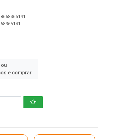
898668365141
8668365141
 ou
ços e comprar