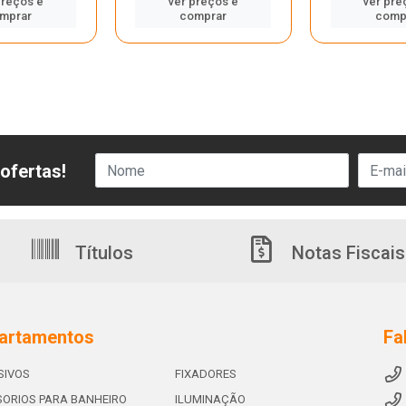
preços e
ver preços e
ver pre
mprar
comprar
comp
ofertas!
Títulos
Notas Fiscais
artamentos
Fa
SIVOS
FIXADORES
ORIOS PARA BANHEIRO
ILUMINAÇÃO