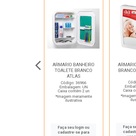
RIO BANHEIRO
ARMARIO BANHEIRO
ARMARI
I COM GAVETA
TOALETE BRANCO
BRANCO
O/CINZA HERC
ATLAS
Códi
digo: 43939
Código: 36966
Embal
balagem: UN
Embalagem: UN
Caixa 
a contém 2 un
Caixa contém 2 un
*Imagem
gem meramente
*Imagem meramente
ilu
ilustrativa
ilustrativa
Faça s
 seu login ou
Faça seu login ou
cadast
astre-se para
cadastre-se para