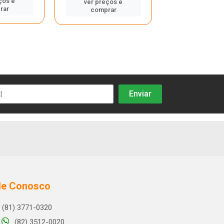
ços e
ver preços e
ver preços
rar
comprar
compra
le Conosco
(81) 3771-0320
(82) 3512-0020