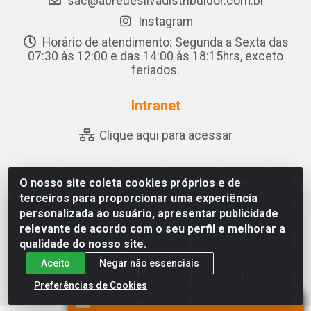
sac@abreuesilvadistribuidor.com.br
Instagram
Horário de atendimento: Segunda a Sexta das
07:30 às 12:00 e das 14:00 às 18:15hrs, exceto
feriados.
Intranet
Clique aqui para acessar
O nosso site coleta cookies próprios e de
Abreu & Silva - Rua Padre Jose de Souza Leite, 265 -
terceiros para proporcionar uma experiência
Ariado, Olho D'Água das Flores/AL - CEP 57.442-000 -
personalizada ao usuário, apresentar publicidade
CNPJ 04.790.656/0001-06
relevante de acordo com o seu perfil e melhorar a
qualidade do nosso site.
Aceito
Negar não essenciais
Preferências de Cookies