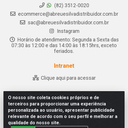
(82) 3512-0020
ecommerce@abreuesilvadistribuidor.com.br
sac@abreuesilvadistribuidor.com.br
Instagram
Horário de atendimento: Segunda a Sexta das
07:30 às 12:00 e das 14:00 às 18:15hrs, exceto
feriados.
Intranet
Clique aqui para acessar
O nosso site coleta cookies próprios e de
Abreu & Silva - Rua Padre Jose de Souza Leite, 265 - Ariado,
terceiros para proporcionar uma experiência
Olho D'Água das Flores/AL - CEP 57.442-000 - CNPJ
personalizada ao usuário, apresentar publicidade
04.790.656/0001-06
relevante de acordo com o seu perfil e melhorar a
qualidade do nosso site.