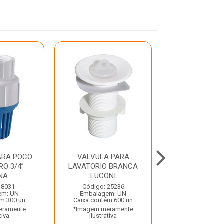
ARA POCO
VALVULA PARA
VALVULA PAR
RO 3/4”
LAVATORIO BRANCA
BRANCA V2 
NA
LUCONI
Código: 48
 8031
Código: 25236
Embalagem:
em: UN
Embalagem: UN
Caixa contém 
ém 300 un
Caixa contém 600 un
*Imagem mera
eramente
*Imagem meramente
ilustrativ
tiva
ilustrativa