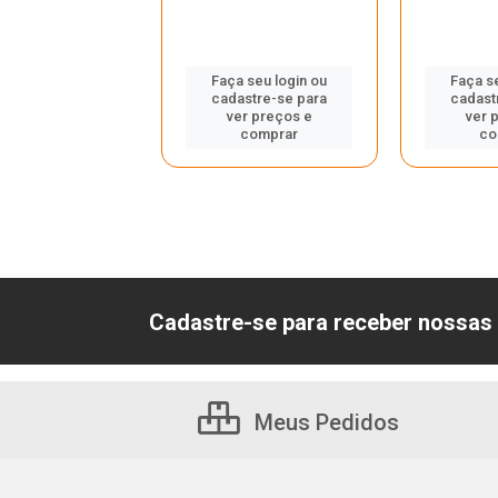
 seu login ou
Faça seu login ou
Faça s
astre-se para
cadastre-se para
cadast
er preços e
ver preços e
ver 
comprar
comprar
co
Cadastre-se para receber nossas 
Meus Pedidos