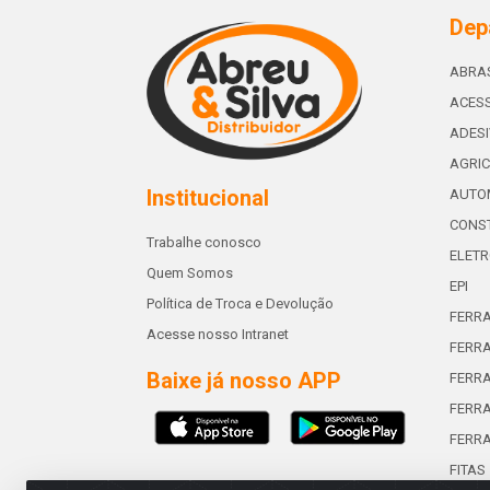
Dep
ABRA
ACESS
ADES
AGRIC
Institucional
AUTO
CONST
Trabalhe conosco
ELETR
Quem Somos
EPI
Política de Troca e Devolução
FERR
Acesse nosso Intranet
FERRA
Baixe já nosso APP
FERR
FERRA
FERR
FITAS