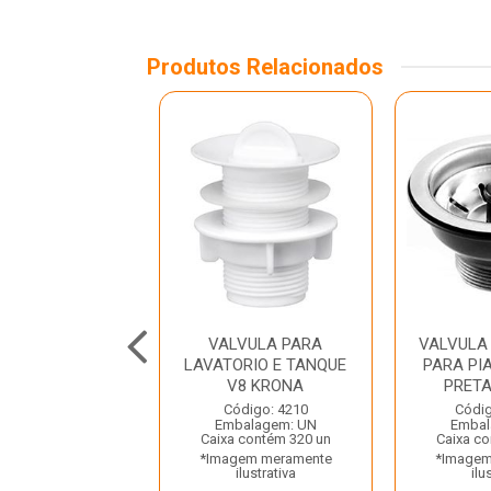
Produtos Relacionados
ULA PARA PIA
VALVULA PARA
VALVULA
NCA LUCONI
LAVATORIO E TANQUE
PARA PIA
V8 KRONA
PRET
digo: 25239
Código: 4210
Códig
balagem: UN
Embalagem: UN
Embal
a contém 25 un
Caixa contém 320 un
Caixa co
gem meramente
*Imagem meramente
*Imagem
ilustrativa
ilustrativa
ilu