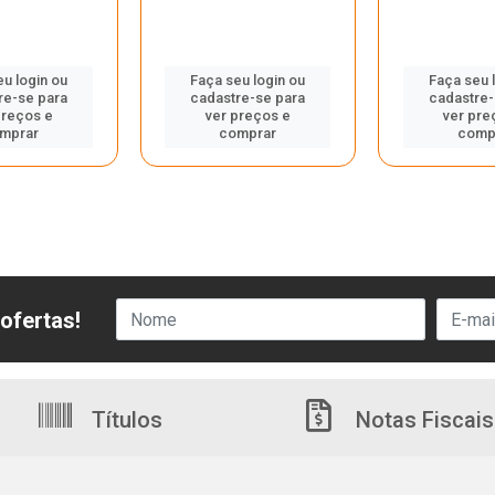
eu login ou
Faça seu login ou
Faça seu 
re-se para
cadastre-se para
cadastre-
preços e
ver preços e
ver pre
mprar
comprar
comp
ofertas!
Títulos
Notas Fiscais