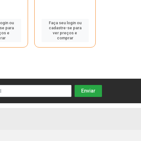
Faça seu log
login ou
Faça seu login ou
cadastre-se
se para
cadastre-se para
ver preços
ços e
ver preços e
compra
rar
comprar