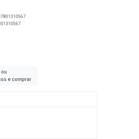
897801310567
7801310567
 ou
ços e comprar