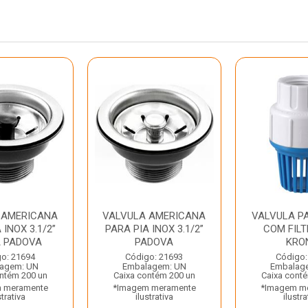
 AMERICANA
VALVULA AMERICANA
VALVULA P
 INOX 3.1/2”
PARA PIA INOX 3.1/2”
COM FILT
A PADOVA
PADOVA
KRO
o: 21694
Código: 21693
Código:
agem: UN
Embalagem: UN
Embalag
ntém 200 un
Caixa contém 200 un
Caixa cont
 meramente
*Imagem meramente
*Imagem m
strativa
ilustrativa
ilustra