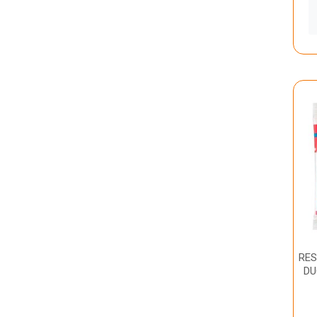
RES
DU