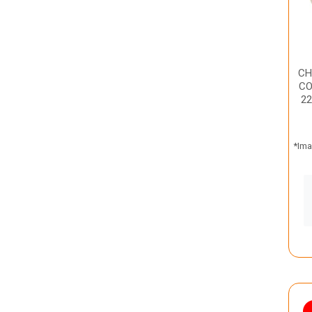
CH
CO
22
*Ima