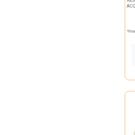
RES
ACQ
*Ima