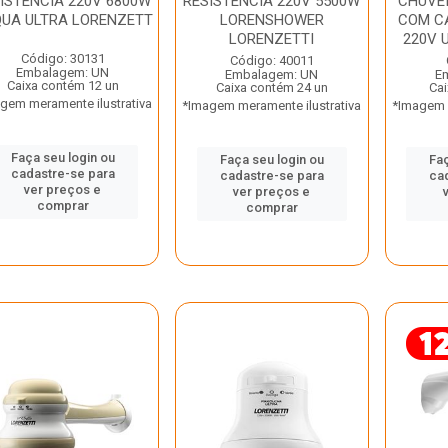
ISTENCIA 220V 6800W
RESISTENCIA 220V 5500W
CHUVEI
UA ULTRA LORENZETT
LORENSHOWER
COM C
LORENZETTI
220V U
Código: 30131
Código: 40011
Embalagem: UN
Embalagem: UN
E
Caixa contém 12 un
Caixa contém 24 un
Cai
gem meramente ilustrativa
*Imagem meramente ilustrativa
*Imagem m
Faça seu login ou
Faça seu login ou
Faç
cadastre-se para
cadastre-se para
ca
ver preços e
ver preços e
comprar
comprar