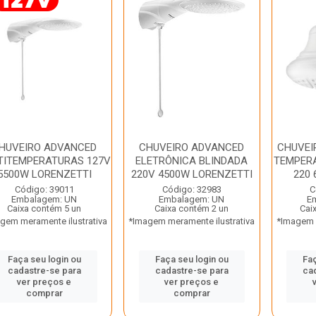
HUVEIRO ADVANCED
CHUVEIRO ADVANCED
CHUVEI
TITEMPERATURAS 127V
ELETRÔNICA BLINDADA
TEMPER
5500W LORENZETTI
220V 4500W LORENZETTI
220 
Código: 39011
Código: 32983
C
Embalagem: UN
Embalagem: UN
E
Caixa contém 5 un
Caixa contém 2 un
Cai
gem meramente ilustrativa
*Imagem meramente ilustrativa
*Imagem m
Faça seu login ou
Faça seu login ou
Faç
cadastre-se para
cadastre-se para
ca
ver preços e
ver preços e
comprar
comprar