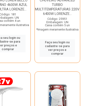
RO LOREN BELLO
CHUVEIRO ADVANCED
ANO 4600W AZUL
TURBO
LTRA LORENZE...
MULTITEMPERATURAS 220V
6400W LORENZE...
Código: 181
mbalagem: UN
Código: 25951
xa contém 4 un
Embalagem: UN
eramente ilustrativa
Caixa contém 5 un
*Imagem meramente ilustrativa
a seu login ou
dastre-se para
Faça seu login ou
ver preços e
cadastre-se para
comprar
ver preços e
comprar