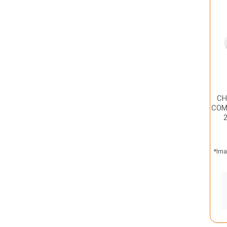
CH
COM
*Ima