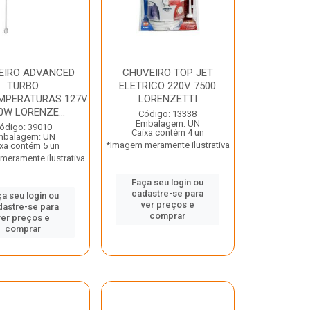
EIRO ADVANCED
CHUVEIRO TOP JET
TURBO
ELETRICO 220V 7500
MPERATURAS 127V
LORENZETTI
0W LORENZE...
Código: 13338
Embalagem: UN
ódigo: 39010
Caixa contém 4 un
mbalagem: UN
*Imagem meramente ilustrativa
xa contém 5 un
eramente ilustrativa
Faça seu login ou
cadastre-se para
a seu login ou
ver preços e
dastre-se para
comprar
ver preços e
comprar