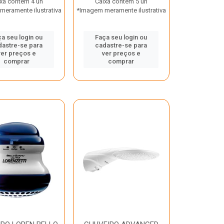
xa contém 4 un
Caixa contém 5 un
eramente ilustrativa
*Imagem meramente ilustrativa
a seu login ou
Faça seu login ou
dastre-se para
cadastre-se para
ver preços e
ver preços e
comprar
comprar