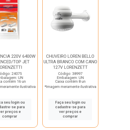
ENCIA 220V 6400W
CHUVEIRO LOREN BELLO
NCED/TOP JET
ULTRA BRANCO COM CANO
ORENZETTI
127V LORENZETT
ódigo: 24075
Código: 38997
mbalagem: UN
Embalagem: UN
xa contém 16 un
Caixa contém 8 un
eramente ilustrativa
*Imagem meramente ilustrativa
a seu login ou
Faça seu login ou
dastre-se para
cadastre-se para
ver preços e
ver preços e
comprar
comprar