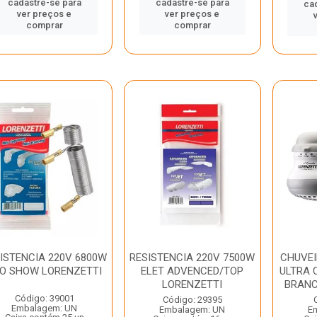
cadastre-se para
cadastre-se para
ca
ver preços e
ver preços e
comprar
comprar
ISTENCIA 220V 6800W
RESISTENCIA 220V 7500W
CHUVEI
O SHOW LORENZETTI
ELET ADVENCED/TOP
ULTRA 
LORENZETTI
BRANCO
Código: 39001
Código: 29395
Embalagem: UN
Embalagem: UN
E