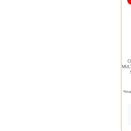
C
MUL
*Ima