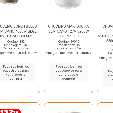
UVEIRO LOREN BELLO
CHUVEIRO MAXI DUCHA
CHUV
M CANO 4600W BEGE
SEM CANO 127V 3200W
0V ULTRA LORENZE...
LORENZETTI
MULTITE
550
Código: 182
Código: 39015
Embalagem: UN
Embalagem: UN
C
Caixa contém 4 un
Caixa contém 21 un
E
gem meramente ilustrativa
*Imagem meramente ilustrativa
Cai
*Imagem m
Faça seu login ou
Faça seu login ou
cadastre-se para
cadastre-se para
Faç
ver preços e
ver preços e
ca
comprar
comprar