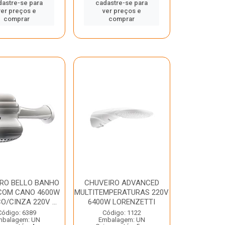
dastre-se para
cadastre-se para
ver preços e
ver preços e
comprar
comprar
RO BELLO BANHO
CHUVEIRO ADVANCED
COM CANO 4600W
MULTITEMPERATURAS 220V
/CINZA 220V ...
6400W LORENZETTI
Código: 6389
Código: 1122
mbalagem: UN
Embalagem: UN