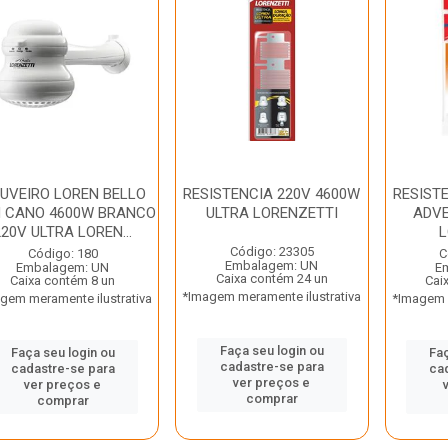
UVEIRO LOREN BELLO
RESISTENCIA 220V 4600W
RESIST
 CANO 4600W BRANCO
ULTRA LORENZETTI
ADVE
220V ULTRA LOREN...
L
Código: 23305
Código: 180
C
Embalagem: UN
Embalagem: UN
E
Caixa contém 24 un
Caixa contém 8 un
Cai
*Imagem meramente ilustrativa
gem meramente ilustrativa
*Imagem m
Faça seu login ou
Faça seu login ou
Faç
cadastre-se para
cadastre-se para
ca
ver preços e
ver preços e
comprar
comprar