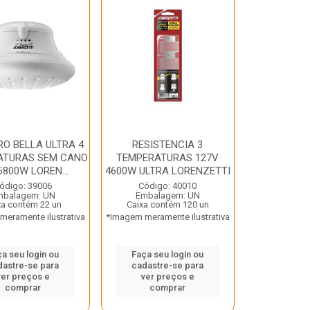
RO BELLA ULTRA 4
RESISTENCIA 3
ATURAS SEM CANO
TEMPERATURAS 127V
6800W LOREN...
4600W ULTRA LORENZETTI
ódigo: 39006
Código: 40010
mbalagem: UN
Embalagem: UN
xa contém 22 un
Caixa contém 120 un
eramente ilustrativa
*Imagem meramente ilustrativa
a seu login ou
Faça seu login ou
dastre-se para
cadastre-se para
ver preços e
ver preços e
comprar
comprar