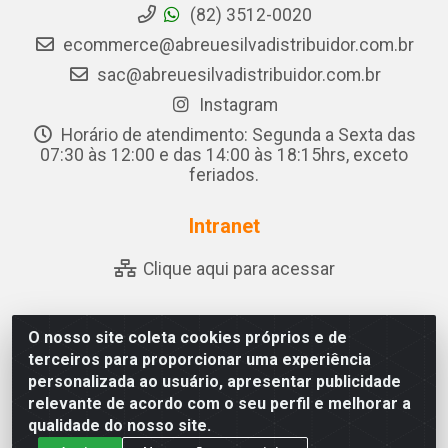
(82) 3512-0020
ecommerce@abreuesilvadistribuidor.com.br
sac@abreuesilvadistribuidor.com.br
Instagram
Horário de atendimento: Segunda a Sexta das
07:30 às 12:00 e das 14:00 às 18:15hrs, exceto
feriados.
Intranet
Clique aqui para acessar
O nosso site coleta cookies próprios e de
Abreu & Silva - Rua Padre Jose de Souza Leite, 265 - Ariado,
terceiros para proporcionar uma experiência
Olho D'Água das Flores/AL - CEP 57.442-000 - CNPJ
personalizada ao usuário, apresentar publicidade
04.790.656/0001-06
relevante de acordo com o seu perfil e melhorar a
qualidade do nosso site.