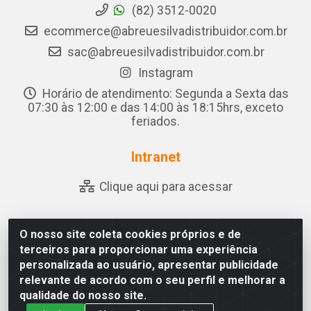
(82) 3512-0020
ecommerce@abreuesilvadistribuidor.com.br
sac@abreuesilvadistribuidor.com.br
Instagram
Horário de atendimento: Segunda a Sexta das
07:30 às 12:00 e das 14:00 às 18:15hrs, exceto
feriados.
Intranet
Clique aqui para acessar
O nosso site coleta cookies próprios e de
Abreu & Silva - Rua Padre Jose de Souza Leite, 265 - Ariado,
terceiros para proporcionar uma experiência
Olho D'Água das Flores/AL - CEP 57.442-000 - CNPJ
personalizada ao usuário, apresentar publicidade
04.790.656/0001-06
relevante de acordo com o seu perfil e melhorar a
qualidade do nosso site.