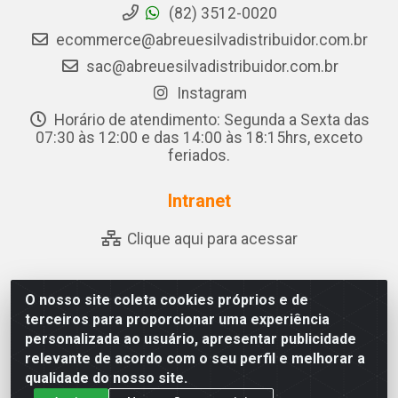
(82) 3512-0020
ecommerce@abreuesilvadistribuidor.com.br
sac@abreuesilvadistribuidor.com.br
Instagram
Horário de atendimento: Segunda a Sexta das
07:30 às 12:00 e das 14:00 às 18:15hrs, exceto
feriados.
Intranet
Clique aqui para acessar
O nosso site coleta cookies próprios e de
Abreu & Silva - Rua Padre Jose de Souza Leite, 265 - Ariado,
terceiros para proporcionar uma experiência
Olho D'Água das Flores/AL - CEP 57.442-000 - CNPJ
personalizada ao usuário, apresentar publicidade
04.790.656/0001-06
relevante de acordo com o seu perfil e melhorar a
qualidade do nosso site.