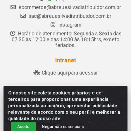
ecommerce@abreuesilvadistribuidor.com.br
sac@abreuesilvadistribuidor.com.br
Instagram
Horário de atendimento: Segunda a Sexta das
07:30 às 12:00 e das 14:00 às 18:15hrs, exceto
feriados.
Intranet
Clique aqui para acessar
O nosso site coleta cookies próprios e de
Abreu & Silva - Rua Padre Jose de Souza Leite, 265 - Ariado,
terceiros para proporcionar uma experiência
Olho D'Água das Flores/AL - CEP 57.442-000 - CNPJ
personalizada ao usuário, apresentar publicidade
04.790.656/0001-06
relevante de acordo com o seu perfil e melhorar a
qualidade do nosso site.
Aceito
Negar não essenciais