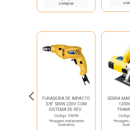
mprar
com
comprar
TELETE
FURADEIRA DE IMPACTO
SERRA MAR
OR/ROMPEDOR
3/8” 500W 220V COM
1200
 220V DEWALT
SISTEMA DE REV...
TRAM
o: 33734
Código: 39290
Código
 meramente
*Imagem meramente
*Imagem 
trativa
ilustrativa
ilust