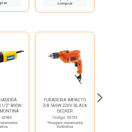
prar
comp
comprar
HADEIRA
FURADEIRA IMPACTO
MARTE
.1/2” 800W
3/8 560W 220V BLACK
PERFURADO
AMONTINA
DECKER
800W 2 6J 2
: 42963
Código: 33733
Código:
meramente
*Imagem meramente
*Imagem m
rativa
ilustrativa
ilustr