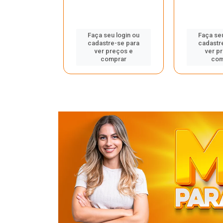
u login ou
Faça seu login ou
Faça seu
e-se para
cadastre-se para
cadastr
reços e
ver preços e
ver p
mprar
comprar
com