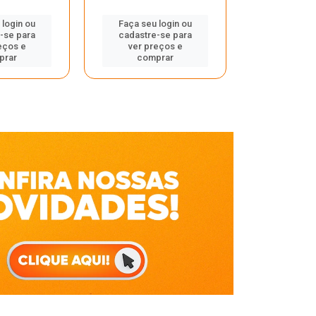
Faça seu 
 login ou
Faça seu login ou
cadastre
-se para
cadastre-se para
ver pr
eços e
ver preços e
comp
prar
comprar