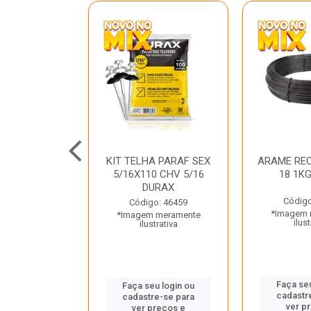
C GALV 3/16
KIT TELHA PARAF SEX
ARAME REC
 DURAX
5/16X110 CHV 5/16
18 1K
DURAX
o: 47012
Código
Código: 46459
 meramente
*Imagem 
*Imagem meramente
trativa
ilust
ilustrativa
u login ou
Faça seu
Faça seu login ou
e-se para
cadastr
cadastre-se para
reços e
ver p
ver preços e