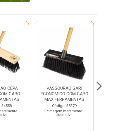
AO CEPA
VASSOURAO GARI
LAVATORIO
COM CABO
ECONOMICO COM CABO
BRANCO MA
RAMENTAS
MAX FERRAMENTAS
Código:
: 34558
Código: 35379
*Imagem m
meramente
*Imagem meramente
ilustr
rativa
ilustrativa