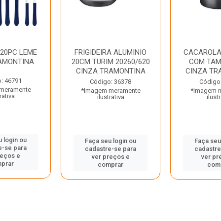
 20PC LEME
FRIGIDEIRA ALUMINIO
CACAROLA
AMONTINA
20CM TURIM 20260/620
COM TAM
CINZA TRAMONTINA
CINZA TR
: 46791
Código: 36378
Código
meramente
*Imagem meramente
*Imagem 
rativa
ilustrativa
ilust
 login ou
Faça seu login ou
Faça seu
e-se para
cadastre-se para
cadastre
reços e
ver preços e
ver pr
prar
comprar
com