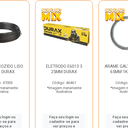
OZIDO LISO
ELETRODO E6013 3
ARAME GAL
G DURAX
25MM DURAX
65MM 1K
: 47003
Código: 46461
Código
meramente
*Imagem meramente
*Imagem 
rativa
ilustrativa
ilust
 login ou
Faça seu login ou
Faça seu
e-se para
cadastre-se para
cadastre
reços e
ver preços e
ver pr