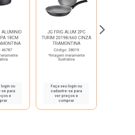
 ALUMINIO
JG FRIG ALUM 2PC
CONJ
PA 18CM
TURIM 20198/660 CINZA
TRINCHANT
AMONTINA
TRAMONTINA
PECAS PLE
TRAMO
: 46787
Código: 38019
meramente
*Imagem meramente
Código:
rativa
ilustrativa
*Imagem m
ilustr
 login ou
Faça seu login ou
-se para
cadastre-se para
Faça seu 
eços e
ver preços e
cadastre
prar
comprar
ver pr
comp