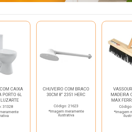
 COM CAIXA
CHUVEIRO COM BRACO
VASSOUR
 PORTO 6L
30CM 8” 2351 HERC
MADEIRA 
 LUZARTE
MAX FER
Código: 21623
: 31328
Código
*Imagem meramente
meramente
*Imagem 
ilustrativa
rativa
ilust