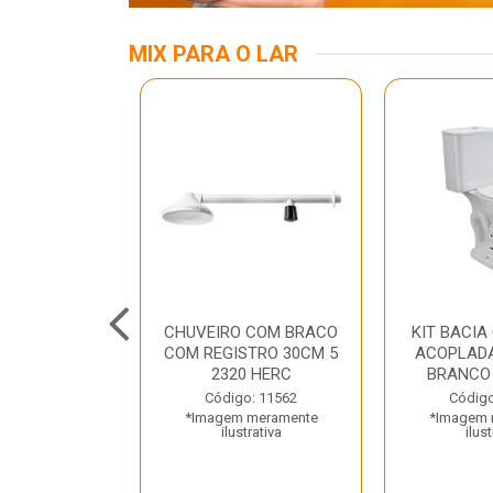
MIX PARA O LAR
INOX APOIO
CHUVEIRO COM BRACO
KIT BACIA
 NEW RAGGI
COM REGISTRO 30CM 5
ACOPLADA
TR
2320 HERC
BRANCO
o: 43456
Código: 11562
Código
 meramente
*Imagem meramente
*Imagem 
trativa
ilustrativa
ilust