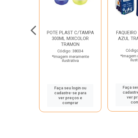
JUNTO
POTE PLAST C/TAMPA
FAQUEIRO
NTE INOX 2
300ML MIXCOLOR
AZUL TR
ENUS PRETO
TRAMON
ONTINA
Código
Código: 38034
*Imagem 
*Imagem meramente
o: 43214
ilust
ilustrativa
 meramente
trativa
Faça seu
Faça seu login ou
cadastr
cadastre-se para
u login ou
ver p
ver preços e
e-se para
com
comprar
reços e
mprar