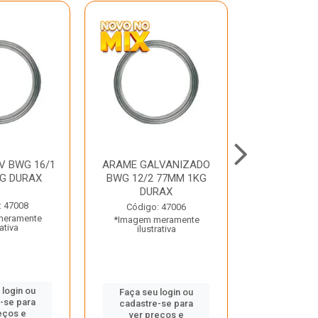
V BWG 16/1
ARAME GALVANIZADO
BARRA ROSC
G DURAX
BWG 12/2 77MM 1KG
UNC D
DURAX
: 47008
Código:
Código: 47006
meramente
*Imagem m
*Imagem meramente
rativa
ilustr
ilustrativa
 login ou
Faça seu 
Faça seu login ou
-se para
cadastre
cadastre-se para
eços e
ver pr
ver preços e