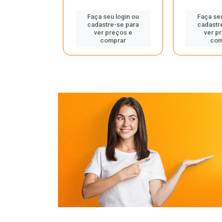
u login ou
Faça seu login ou
Faça seu
e-se para
cadastre-se para
cadastr
reços e
ver preços e
ver p
mprar
comprar
com