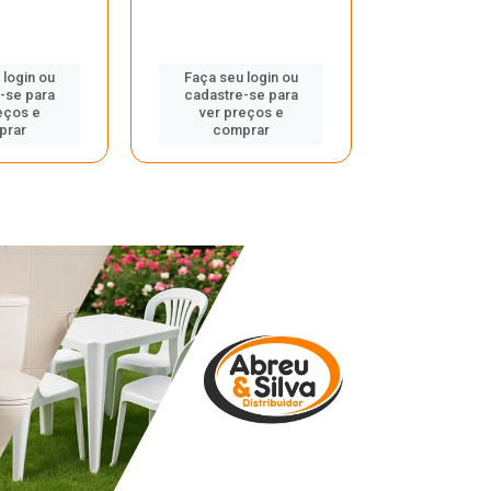
 login ou
Faça seu login ou
Faça seu 
-se para
cadastre-se para
cadastre
eços e
ver preços e
ver pr
prar
comprar
comp