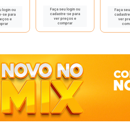
Faça seu login ou
 login ou
Faça seu
cadastre-se para
e-se para
cadastre
ver preços e
reços e
ver pr
comprar
prar
com