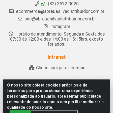
(82) 3512-0020
ecommerce@abreuesilvadistribuidor.com.br
sac@abreuesilvadistribuidor.com.br
Instagram
Horário de atendimento: Segunda a Sexta das
07:30 às 12:00 e das 14:00 às 18:15hrs, exceto
feriados.
Intranet
Clique aqui para acessar
O nosso site coleta cookies próprios e de
Abreu & Silva - Rua Padre Jose de Souza Leite, 265 - Ariado,
terceiros para proporcionar uma experiência
Olho D'Água das Flores/AL - CEP 57.442-000 - CNPJ
personalizada ao usuário, apresentar publicidade
04.790.656/0001-06
relevante de acordo com o seu perfil e melhorar a
qualidade do nosso site.