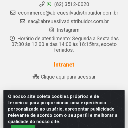
(82) 3512-0020
ecommerce@abreuesilvadistribuidor.com.br
sac@abreuesilvadistribuidor.com.br
Instagram
Horário de atendimento: Segunda a Sexta das
07:30 às 12:00 e das 14:00 às 18:15hrs, exceto
feriados.
Intranet
Clique aqui para acessar
O nosso site coleta cookies próprios e de
Abreu & Silva - Rua Padre Jose de Souza Leite, 265 - Ariado,
terceiros para proporcionar uma experiência
Olho D'Água das Flores/AL - CEP 57.442-000 - CNPJ
personalizada ao usuário, apresentar publicidade
04.790.656/0001-06
relevante de acordo com o seu perfil e melhorar a
qualidade do nosso site.