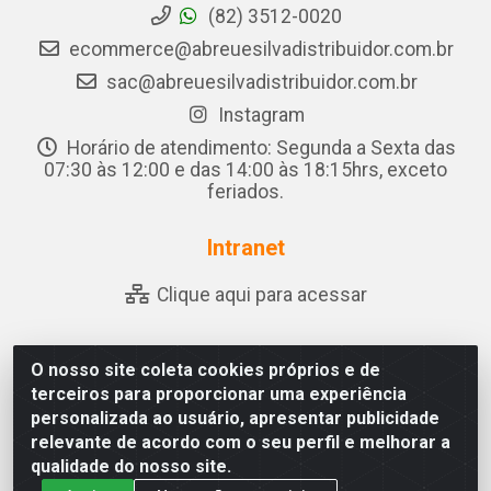
(82) 3512-0020
ecommerce@abreuesilvadistribuidor.com.br
sac@abreuesilvadistribuidor.com.br
Instagram
Horário de atendimento: Segunda a Sexta das
07:30 às 12:00 e das 14:00 às 18:15hrs, exceto
feriados.
Intranet
Clique aqui para acessar
O nosso site coleta cookies próprios e de
Abreu & Silva - Rua Padre Jose de Souza Leite, 265 - Ariado,
terceiros para proporcionar uma experiência
Olho D'Água das Flores/AL - CEP 57.442-000 - CNPJ
personalizada ao usuário, apresentar publicidade
04.790.656/0001-06
relevante de acordo com o seu perfil e melhorar a
qualidade do nosso site.