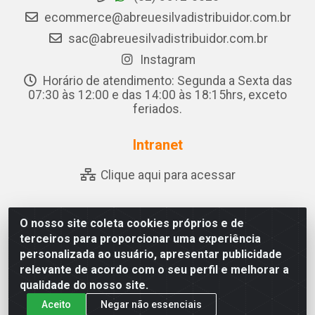
ecommerce@abreuesilvadistribuidor.com.br
sac@abreuesilvadistribuidor.com.br
Instagram
Horário de atendimento: Segunda a Sexta das
07:30 às 12:00 e das 14:00 às 18:15hrs, exceto
feriados.
Intranet
Clique aqui para acessar
O nosso site coleta cookies próprios e de
Abreu & Silva - Rua Padre Jose de Souza Leite, 265 - Ariado,
terceiros para proporcionar uma experiência
Olho D'Água das Flores/AL - CEP 57.442-000 - CNPJ
personalizada ao usuário, apresentar publicidade
04.790.656/0001-06
relevante de acordo com o seu perfil e melhorar a
qualidade do nosso site.
Aceito
Negar não essenciais