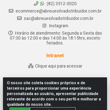
(82) 3512-0020
ecommerce@abreuesilvadistribuidor.com.br
sac@abreuesilvadistribuidor.com.br
Instagram
Horário de atendimento: Segunda a Sexta das
07:30 às 12:00 e das 14:00 às 18:15hrs, exceto
feriados.
Intranet
Clique aqui para acessar
O nosso site coleta cookies próprios e de
Abreu & Silva - Rua Padre Jose de Souza Leite, 265 - Ariado,
terceiros para proporcionar uma experiência
Olho D'Água das Flores/AL - CEP 57.442-000 - CNPJ
personalizada ao usuário, apresentar publicidade
04.790.656/0001-06
relevante de acordo com o seu perfil e melhorar a
qualidade do nosso site.