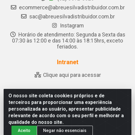
ecommerce@abreuesilvadistribuidor.com.br
sac@abreuesilvadistribuidor.com.br
Instagram
Horário de atendimento: Segunda a Sexta das
07:30 às 12:00 e das 14:00 às 18:15hrs, exceto
feriados.
Intranet
Clique aqui para acessar
O nosso site coleta cookies próprios e de
Abreu & Silva - Rua Padre Jose de Souza Leite, 265 - Ariado,
terceiros para proporcionar uma experiência
Olho D'Água das Flores/AL - CEP 57.442-000 - CNPJ
personalizada ao usuário, apresentar publicidade
04.790.656/0001-06
relevante de acordo com o seu perfil e melhorar a
qualidade do nosso site.
Aceito
Negar não essenciais