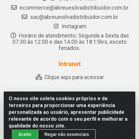
ecommerce@abreuesilvadistribuidor.com.br
sac@abreuesilvadistribuidor.com.br
Instagram
Horário de atendimento: Segunda a Sexta das
07:30 às 12:00 e das 14:00 às 18:15hrs, exceto
feriados.
Intranet
Clique aqui para acessar
O nosso site coleta cookies próprios e de
Abreu & Silva - Rua Padre Jose de Souza Leite, 265 - Ariado,
terceiros para proporcionar uma experiência
Olho D'Água das Flores/AL - CEP 57.442-000 - CNPJ
personalizada ao usuário, apresentar publicidade
04.790.656/0001-06
relevante de acordo com o seu perfil e melhorar a
qualidade do nosso site.
Aceito
Negar não essenciais