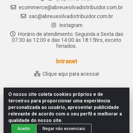
ecommerce@abreuesilvadistribuidor.com.br
sac@abreuesilvadistribuidor.com.br
Instagram
Horário de atendimento: Segunda a Sexta das
07:30 às 12:00 e das 14:00 às 18:15hrs, exceto
feriados.
Intranet
Clique aqui para acessar
O nosso site coleta cookies próprios e de
Abreu & Silva - Rua Padre Jose de Souza Leite, 265 - Ariado,
terceiros para proporcionar uma experiência
Olho D'Água das Flores/AL - CEP 57.442-000 - CNPJ
personalizada ao usuário, apresentar publicidade
04.790.656/0001-06
relevante de acordo com o seu perfil e melhorar a
qualidade do nosso site.
Aceito
Negar não essenciais