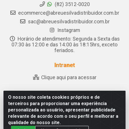
(82) 3512-0020
ecommerce@abreuesilvadistribuidor.com.br
sac@abreuesilvadistribuidor.com.br
Instagram
Horário de atendimento: Segunda a Sexta das
07:30 às 12:00 e das 14:00 às 18:15hrs, exceto
feriados.
Intranet
Clique aqui para acessar
O nosso site coleta cookies próprios e de
Abreu & Silva - Rua Padre Jose de Souza Leite, 265 - Ariado,
terceiros para proporcionar uma experiência
Olho D'Água das Flores/AL - CEP 57.442-000 - CNPJ
personalizada ao usuário, apresentar publicidade
04.790.656/0001-06
relevante de acordo com o seu perfil e melhorar a
qualidade do nosso site.