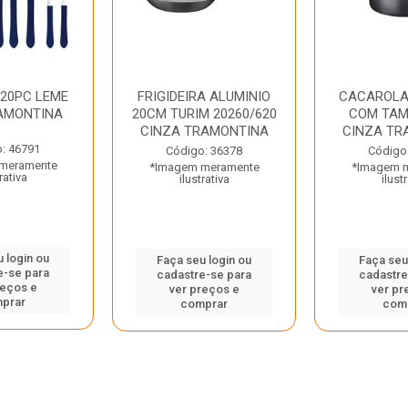
 20PC LEME
FRIGIDEIRA ALUMINIO
CACAROLA
AMONTINA
20CM TURIM 20260/620
COM TAM
CINZA TRAMONTINA
CINZA TR
: 46791
Código: 36378
Código
meramente
*Imagem meramente
*Imagem 
rativa
ilustrativa
ilust
 login ou
Faça seu login ou
Faça seu
e-se para
cadastre-se para
cadastre
reços e
ver preços e
ver pr
prar
comprar
com