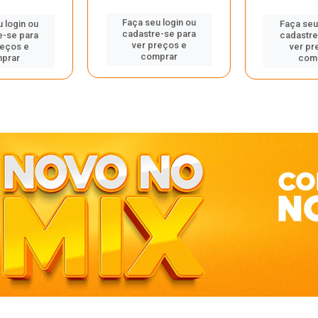
Faça seu login ou
 login ou
Faça seu
cadastre-se para
e-se para
cadastre
ver preços e
reços e
ver pr
comprar
prar
com