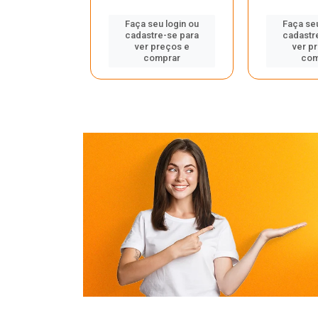
Faça seu login ou
Faça seu
cadastre-se para
cadastr
u login ou
ver preços e
ver p
e-se para
comprar
com
reços e
mprar