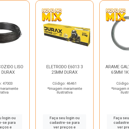
OZIDO LISO
ELETRODO E6013 3
ARAME GAL
G DURAX
25MM DURAX
65MM 1K
: 47003
Código: 46461
Código
meramente
*Imagem meramente
*Imagem 
rativa
ilustrativa
ilust
 login ou
Faça seu login ou
Faça seu
e-se para
cadastre-se para
cadastre
reços e
ver preços e
ver pr