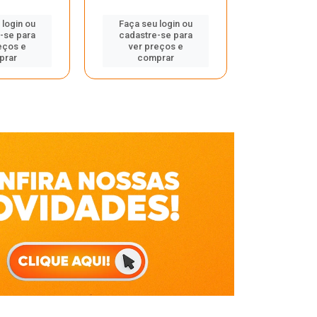
Faça seu 
 login ou
Faça seu login ou
cadastre
-se para
cadastre-se para
ver pr
eços e
ver preços e
comp
prar
comprar