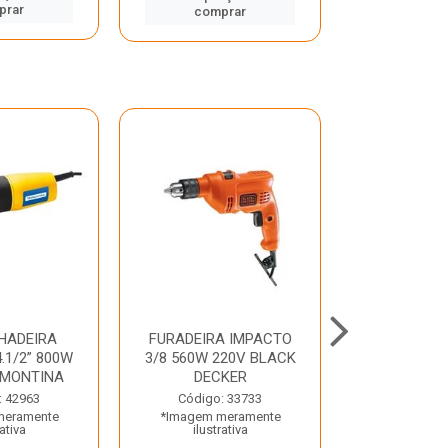
prar
comp
comprar
HADEIRA
FURADEIRA IMPACTO
MARTE
.1/2” 800W
3/8 560W 220V BLACK
PERFURADO
AMONTINA
DECKER
800W 2 6J 2
: 42963
Código: 33733
Código:
meramente
*Imagem meramente
*Imagem m
rativa
ilustrativa
ilustr