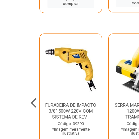
mprar
com
comprar
TELETE
FURADEIRA DE IMPACTO
SERRA MAR
OR/ROMPEDOR
3/8” 500W 220V COM
1200
 220V DEWALT
SISTEMA DE REV...
TRAM
o: 33734
Código: 39290
Código
 meramente
*Imagem meramente
*Imagem 
trativa
ilustrativa
ilust