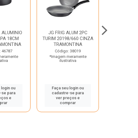
 ALUMINIO
JG FRIG ALUM 2PC
CONJ
PA 18CM
TURIM 20198/660 CINZA
TRINCHANT
AMONTINA
TRAMONTINA
PECAS PLE
TRAMO
: 46787
Código: 38019
meramente
*Imagem meramente
Código:
rativa
ilustrativa
*Imagem m
ilustr
 login ou
Faça seu login ou
-se para
cadastre-se para
Faça seu 
eços e
ver preços e
cadastre
prar
comprar
ver pr
comp