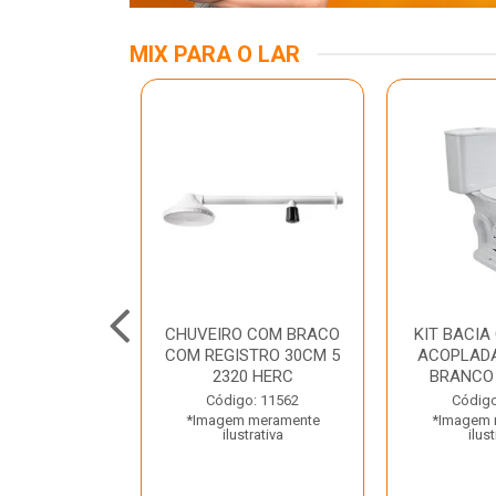
MIX PARA O LAR
KIT
CHUVEIRO COM BRACO
KIT BACIA
ASS/ANEL/FIX
COM REGISTRO 30CM 5
ACOPLADA
CIONAMENTO
2320 HERC
BRANCO
ETO LUZA...
Código: 11562
Código
*Imagem meramente
*Imagem 
o: 35667
ilustrativa
ilust
 meramente
trativa