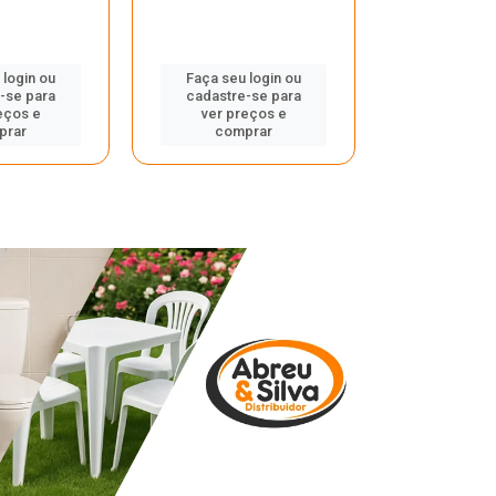
 login ou
Faça seu login ou
Faça seu 
-se para
cadastre-se para
cadastre
eços e
ver preços e
ver pr
prar
comprar
comp