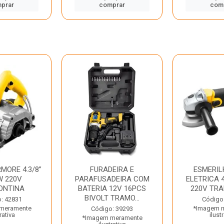
prar
comprar
com
MORE 4.3/8”
FURADEIRA E
ESMERIL
W 220V
PARAFUSADEIRA COM
ELETRICA 4
ONTINA
BATERIA 12V 16PCS
220V TR
BIVOLT TRAMO...
: 42831
Código
meramente
*Imagem 
Código: 39293
rativa
ilust
*Imagem meramente