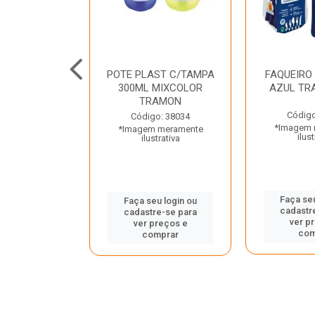
JUNTO
POTE PLAST C/TAMPA
FAQUEIRO
NTE INOX 2
300ML MIXCOLOR
AZUL TR
ENUS PRETO
TRAMON
ONTINA
Código
Código: 38034
*Imagem 
*Imagem meramente
o: 43214
ilust
ilustrativa
 meramente
trativa
Faça seu
Faça seu login ou
cadastr
cadastre-se para
u login ou
ver p
ver preços e
e-se para
com
comprar
reços e
mprar