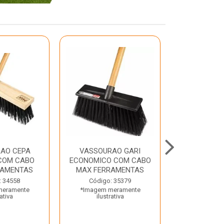
AO CEPA
VASSOURAO GARI
LAVATORIO
COM CABO
ECONOMICO COM CABO
BRANCO MA
RAMENTAS
MAX FERRAMENTAS
Código:
: 34558
Código: 35379
*Imagem m
meramente
*Imagem meramente
ilustr
rativa
ilustrativa