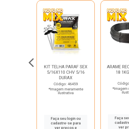
C GALV 3/16
KIT TELHA PARAF SEX
ARAME REC
 DURAX
5/16X110 CHV 5/16
18 1K
DURAX
o: 47012
Código
Código: 46459
 meramente
*Imagem 
*Imagem meramente
trativa
ilust
ilustrativa
u login ou
Faça seu
Faça seu login ou
e-se para
cadastr
cadastre-se para
reços e
ver p
ver preços e