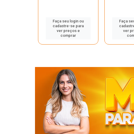
u login ou
Faça seu login ou
Faça seu
e-se para
cadastre-se para
cadastr
reços e
ver preços e
ver p
mprar
comprar
com