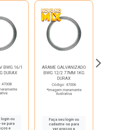
V BWG 16/1
ARAME GALVANIZADO
BARRA ROSC
G DURAX
BWG 12/2 77MM 1KG
UNC D
DURAX
: 47008
Código:
Código: 47006
meramente
*Imagem m
*Imagem meramente
rativa
ilustr
ilustrativa
 login ou
Faça seu 
Faça seu login ou
-se para
cadastre
cadastre-se para
eços e
ver pr
ver preços e