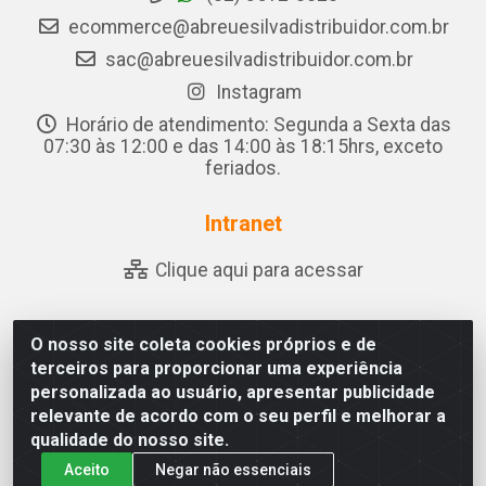
ecommerce@abreuesilvadistribuidor.com.br
sac@abreuesilvadistribuidor.com.br
Instagram
Horário de atendimento: Segunda a Sexta das
07:30 às 12:00 e das 14:00 às 18:15hrs, exceto
feriados.
Intranet
Clique aqui para acessar
O nosso site coleta cookies próprios e de
Abreu & Silva - Rua Padre Jose de Souza Leite, 265 - Ariado,
terceiros para proporcionar uma experiência
Olho D'Água das Flores/AL - CEP 57.442-000 - CNPJ
personalizada ao usuário, apresentar publicidade
04.790.656/0001-06
relevante de acordo com o seu perfil e melhorar a
qualidade do nosso site.
Aceito
Negar não essenciais