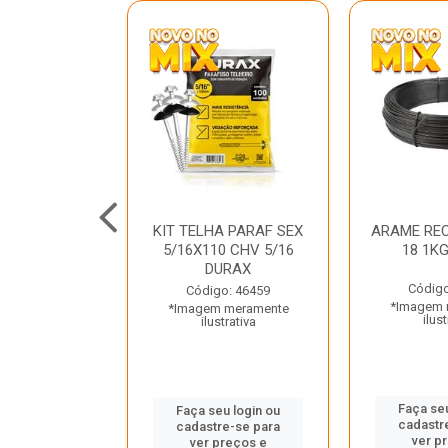
C GALV 3/16
KIT TELHA PARAF SEX
ARAME REC
 DURAX
5/16X110 CHV 5/16
18 1K
DURAX
o: 47012
Código
Código: 46459
 meramente
*Imagem 
*Imagem meramente
trativa
ilust
ilustrativa
u login ou
Faça seu
Faça seu login ou
e-se para
cadastr
cadastre-se para
reços e
ver p
ver preços e