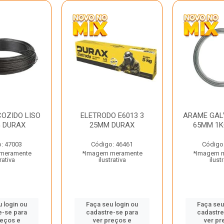
OZIDO LISO
ELETRODO E6013 3
ARAME GAL
G DURAX
25MM DURAX
65MM 1K
: 47003
Código: 46461
Código
meramente
*Imagem meramente
*Imagem 
rativa
ilustrativa
ilust
 login ou
Faça seu login ou
Faça seu
e-se para
cadastre-se para
cadastre
reços e
ver preços e
ver pr