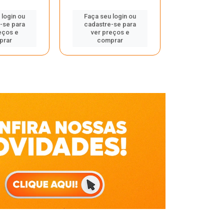
Faça seu 
 login ou
Faça seu login ou
cadastre
-se para
cadastre-se para
ver pr
eços e
ver preços e
comp
prar
comprar