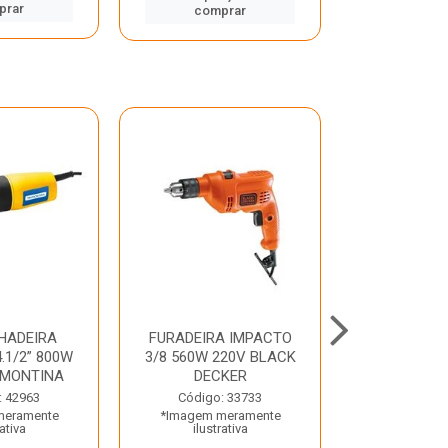
prar
comp
comprar
HADEIRA
FURADEIRA IMPACTO
MARTE
.1/2” 800W
3/8 560W 220V BLACK
PERFURADO
AMONTINA
DECKER
800W 2 6J 2
: 42963
Código: 33733
Código:
meramente
*Imagem meramente
*Imagem m
rativa
ilustrativa
ilustr