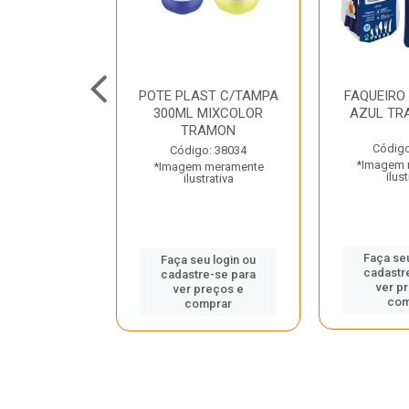
JUNTO
POTE PLAST C/TAMPA
FAQUEIRO
NTE INOX 2
300ML MIXCOLOR
AZUL TR
ENUS PRETO
TRAMON
ONTINA
Código
Código: 38034
*Imagem 
*Imagem meramente
o: 43214
ilust
ilustrativa
 meramente
trativa
Faça seu
Faça seu login ou
cadastr
cadastre-se para
u login ou
ver p
ver preços e
e-se para
com
comprar
reços e
mprar