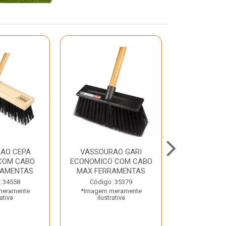
AO CEPA
VASSOURAO GARI
LAVATORIO
COM CABO
ECONOMICO COM CABO
BRANCO MA
RAMENTAS
MAX FERRAMENTAS
Código:
: 34558
Código: 35379
*Imagem m
meramente
*Imagem meramente
ilustr
rativa
ilustrativa