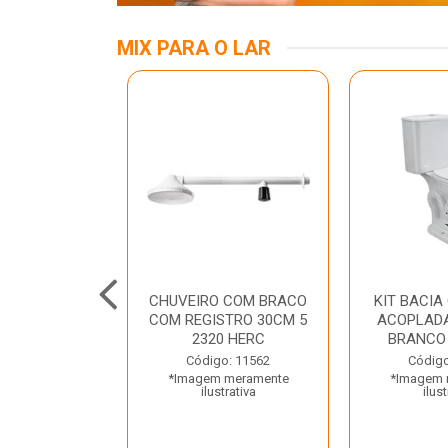
MIX PARA O LAR
INOX APOIO
CHUVEIRO COM BRACO
KIT BACIA
 NEW RAGGI
COM REGISTRO 30CM 5
ACOPLADA
TR
2320 HERC
BRANCO
o: 43456
Código: 11562
Código
 meramente
*Imagem meramente
*Imagem 
trativa
ilustrativa
ilust