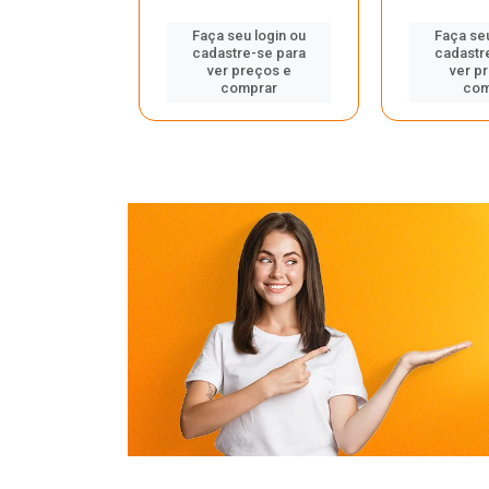
u login ou
Faça seu login ou
Faça seu
e-se para
cadastre-se para
cadastr
reços e
ver preços e
ver p
mprar
comprar
com