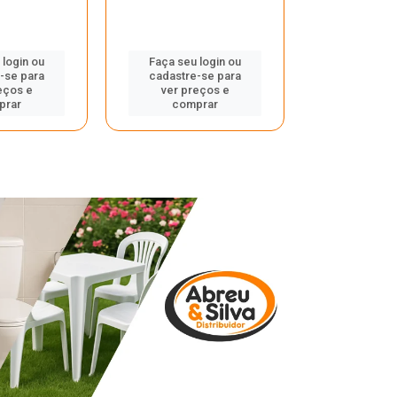
 login ou
Faça seu login ou
Faça seu 
-se para
cadastre-se para
cadastre
eços e
ver preços e
ver pr
prar
comprar
comp