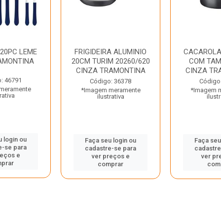
 20PC LEME
FRIGIDEIRA ALUMINIO
CACAROLA
AMONTINA
20CM TURIM 20260/620
COM TAM
CINZA TRAMONTINA
CINZA TR
: 46791
Código: 36378
Código
meramente
*Imagem meramente
*Imagem 
rativa
ilustrativa
ilust
 login ou
Faça seu login ou
Faça seu
e-se para
cadastre-se para
cadastre
reços e
ver preços e
ver pr
prar
comprar
com