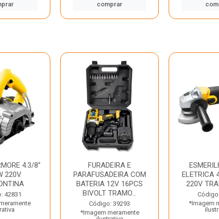
prar
comprar
com
MORE 4.3/8”
FURADEIRA E
ESMERIL
W 220V
PARAFUSADEIRA COM
ELETRICA 4
ONTINA
BATERIA 12V 16PCS
220V TR
BIVOLT TRAMO...
: 42831
Código
meramente
*Imagem 
Código: 39293
rativa
ilust
*Imagem meramente
ilustrativa