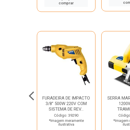
mprar
com
comprar
TELETE
FURADEIRA DE IMPACTO
SERRA MAR
OR/ROMPEDOR
3/8” 500W 220V COM
1200
 220V DEWALT
SISTEMA DE REV...
TRAM
o: 33734
Código: 39290
Código
 meramente
*Imagem meramente
*Imagem 
trativa
ilustrativa
ilust