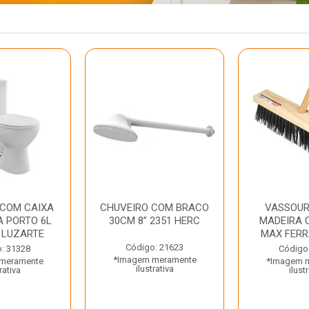
 COM CAIXA
CHUVEIRO COM BRACO
VASSOUR
 PORTO 6L
30CM 8” 2351 HERC
MADEIRA 
 LUZARTE
MAX FER
Código: 21623
: 31328
Código
*Imagem meramente
meramente
*Imagem 
ilustrativa
rativa
ilust