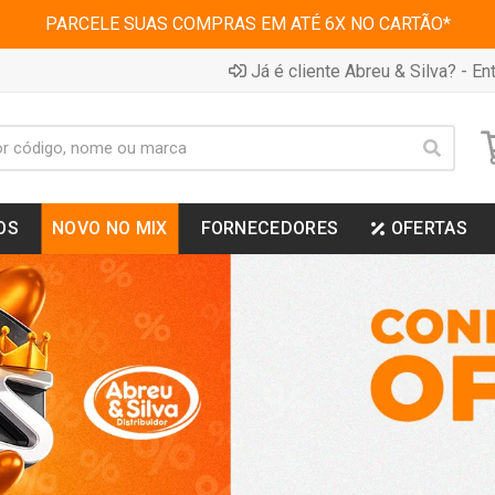
PARCELE SUAS COMPRAS EM ATÉ 6X NO CARTÃO*
Já é cliente Abreu & Silva? - Ent
OS
NOVO NO MIX
FORNECEDORES
OFERTAS