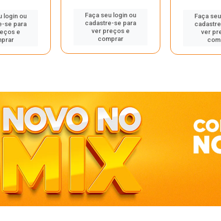
Faça seu login ou
 login ou
Faça seu
cadastre-se para
e-se para
cadastre
ver preços e
reços e
ver pr
comprar
prar
com