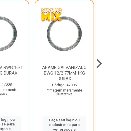
V BWG 16/1
ARAME GALVANIZADO
BARRA ROSC
G DURAX
BWG 12/2 77MM 1KG
UNC D
DURAX
: 47008
Código:
Código: 47006
meramente
*Imagem m
*Imagem meramente
rativa
ilustr
ilustrativa
 login ou
Faça seu 
Faça seu login ou
-se para
cadastre
cadastre-se para
eços e
ver pr
ver preços e