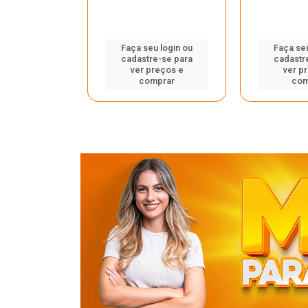
u login ou
Faça seu login ou
Faça seu
e-se para
cadastre-se para
cadastr
reços e
ver preços e
ver p
mprar
comprar
com