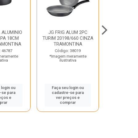
 ALUMINIO
JG FRIG ALUM 2PC
CONJ
PA 18CM
TURIM 20198/660 CINZA
TRINCHANT
AMONTINA
TRAMONTINA
PECAS PLE
TRAMO
: 46787
Código: 38019
meramente
*Imagem meramente
Código:
rativa
ilustrativa
*Imagem m
ilustr
 login ou
Faça seu login ou
-se para
cadastre-se para
Faça seu 
eços e
ver preços e
cadastre
prar
comprar
ver pr
comp