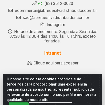
(82) 3512-0020
ecommerce@abreuesilvadistribuidor.com.br
sac@abreuesilvadistribuidor.com.br
Instagram
Horário de atendimento: Segunda a Sexta das
07:30 às 12:00 e das 14:00 às 18:15hrs, exceto
feriados.
Intranet
Clique aqui para acessar
O nosso site coleta cookies próprios e de
Abreu & Silva - Rua Padre Jose de Souza Leite, 265 - Ariado,
terceiros para proporcionar uma experiência
Olho D'Água das Flores/AL - CEP 57.442-000 - CNPJ
personalizada ao usuário, apresentar publicidade
04.790.656/0001-06
relevante de acordo com o seu perfil e melhorar a
qualidade do nosso site.