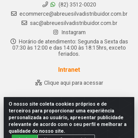
(82) 3512-0020
ecommerce@abreuesilvadistribuidor.com.br
sac@abreuesilvadistribuidor.com.br
Instagram
Horário de atendimento: Segunda a Sexta das
07:30 às 12:00 e das 14:00 às 18:15hrs, exceto
feriados.
Intranet
Clique aqui para acessar
O nosso site coleta cookies próprios e de
Abreu & Silva - Rua Padre Jose de Souza Leite, 265 - Ariado,
terceiros para proporcionar uma experiência
Olho D'Água das Flores/AL - CEP 57.442-000 - CNPJ
personalizada ao usuário, apresentar publicidade
04.790.656/0001-06
relevante de acordo com o seu perfil e melhorar a
qualidade do nosso site.