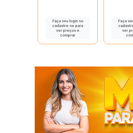
u login ou
Faça seu login ou
Faça seu
e-se para
cadastre-se para
cadastr
reços e
ver preços e
ver p
mprar
comprar
com