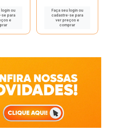
Faça seu 
 login ou
Faça seu login ou
cadastre
-se para
cadastre-se para
ver pr
eços e
ver preços e
comp
prar
comprar