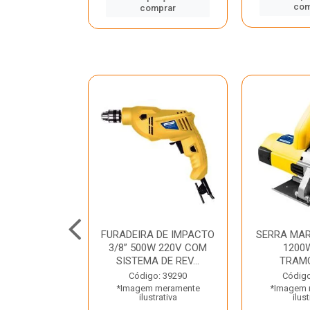
mprar
com
comprar
TELETE
FURADEIRA DE IMPACTO
SERRA MAR
OR/ROMPEDOR
3/8” 500W 220V COM
1200
 220V DEWALT
SISTEMA DE REV...
TRAM
o: 33734
Código: 39290
Código
 meramente
*Imagem meramente
*Imagem 
trativa
ilustrativa
ilust