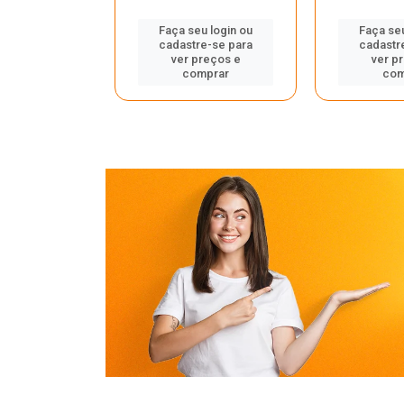
u login ou
Faça seu login ou
Faça seu
e-se para
cadastre-se para
cadastr
reços e
ver preços e
ver p
mprar
comprar
com