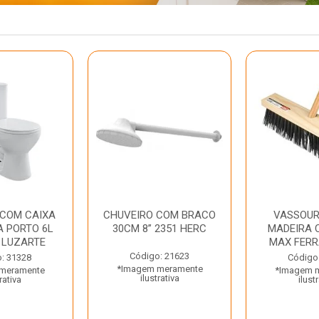
 COM CAIXA
CHUVEIRO COM BRACO
VASSOUR
 PORTO 6L
30CM 8” 2351 HERC
MADEIRA 
 LUZARTE
MAX FER
Código: 21623
: 31328
Código
*Imagem meramente
meramente
*Imagem 
ilustrativa
rativa
ilust