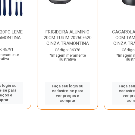
 20PC LEME
FRIGIDEIRA ALUMINIO
CACAROLA
AMONTINA
20CM TURIM 20260/620
COM TAM
CINZA TRAMONTINA
CINZA TR
: 46791
Código: 36378
Código
meramente
*Imagem meramente
*Imagem 
rativa
ilustrativa
ilust
 login ou
Faça seu login ou
Faça seu
e-se para
cadastre-se para
cadastre
reços e
ver preços e
ver pr
prar
comprar
com