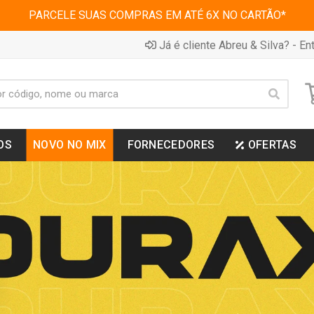
PARCELE SUAS COMPRAS EM ATÉ 6X NO CARTÃO*
Já é cliente Abreu & Silva? - Ent
OS
NOVO NO MIX
FORNECEDORES
OFERTAS