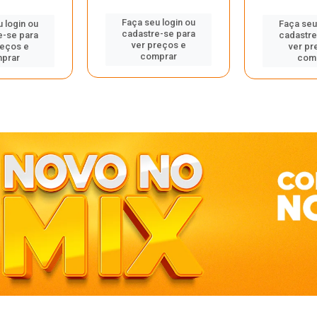
Faça seu login ou
 login ou
Faça seu
cadastre-se para
e-se para
cadastre
ver preços e
reços e
ver pr
comprar
prar
com