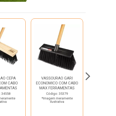
AO CEPA
VASSOURAO GARI
LAVATORIO
COM CABO
ECONOMICO COM CABO
BRANCO MA
RAMENTAS
MAX FERRAMENTAS
Código:
: 34558
Código: 35379
*Imagem m
meramente
*Imagem meramente
ilustr
rativa
ilustrativa