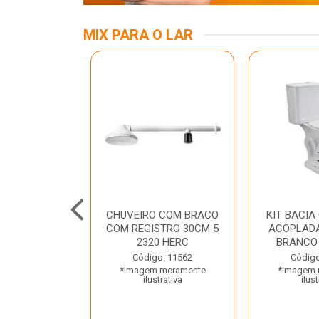
MIX PARA O LAR
INOX APOIO
CHUVEIRO COM BRACO
KIT BACIA
 NEW RAGGI
COM REGISTRO 30CM 5
ACOPLADA
TR
2320 HERC
BRANCO
o: 43456
Código: 11562
Código
 meramente
*Imagem meramente
*Imagem 
trativa
ilustrativa
ilust