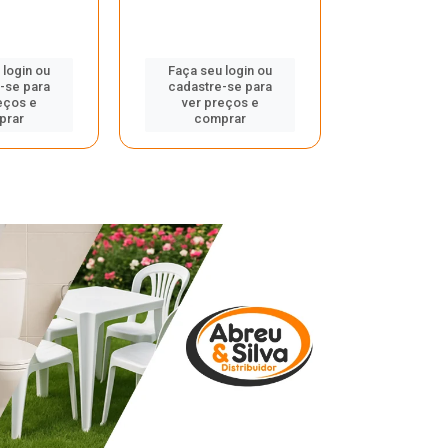
 login ou
Faça seu login ou
Faça seu 
-se para
cadastre-se para
cadastre
eços e
ver preços e
ver pr
prar
comprar
comp