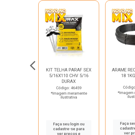
C GALV 3/16
KIT TELHA PARAF SEX
ARAME REC
 DURAX
5/16X110 CHV 5/16
18 1K
DURAX
o: 47012
Código
Código: 46459
 meramente
*Imagem 
*Imagem meramente
trativa
ilust
ilustrativa
u login ou
Faça seu
Faça seu login ou
e-se para
cadastr
cadastre-se para
reços e
ver p
ver preços e