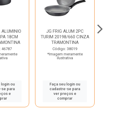
 ALUMINIO
JG FRIG ALUM 2PC
CONJ
PA 18CM
TURIM 20198/660 CINZA
TRINCHANT
AMONTINA
TRAMONTINA
PECAS PLE
TRAMO
: 46787
Código: 38019
meramente
*Imagem meramente
Código:
rativa
ilustrativa
*Imagem m
ilustr
 login ou
Faça seu login ou
-se para
cadastre-se para
Faça seu 
eços e
ver preços e
cadastre
prar
comprar
ver pr
comp