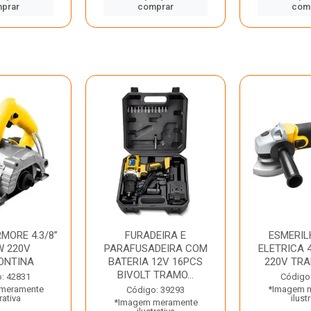
prar
comprar
com
MORE 4.3/8”
FURADEIRA E
ESMERIL
W 220V
PARAFUSADEIRA COM
ELETRICA 4
ONTINA
BATERIA 12V 16PCS
220V TR
BIVOLT TRAMO...
: 42831
Código
meramente
*Imagem 
Código: 39293
rativa
ilust
*Imagem meramente