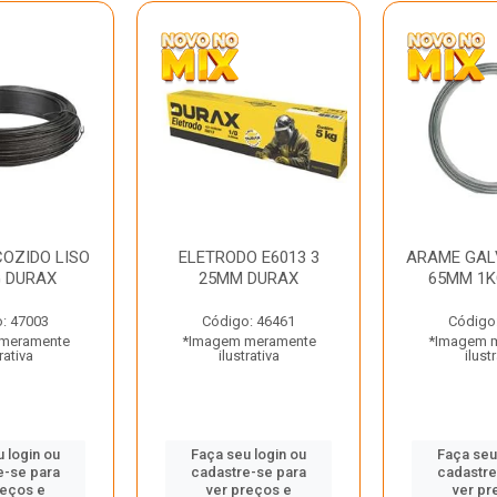
OZIDO LISO
ELETRODO E6013 3
ARAME GAL
G DURAX
25MM DURAX
65MM 1K
: 47003
Código: 46461
Código
meramente
*Imagem meramente
*Imagem 
rativa
ilustrativa
ilust
 login ou
Faça seu login ou
Faça seu
e-se para
cadastre-se para
cadastre
reços e
ver preços e
ver pr