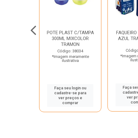
JUNTO
POTE PLAST C/TAMPA
FAQUEIRO
NTE INOX 2
300ML MIXCOLOR
AZUL TR
ENUS PRETO
TRAMON
ONTINA
Código
Código: 38034
*Imagem 
*Imagem meramente
o: 43214
ilust
ilustrativa
 meramente
trativa
Faça seu
Faça seu login ou
cadastr
cadastre-se para
u login ou
ver p
ver preços e
e-se para
com
comprar
reços e
mprar