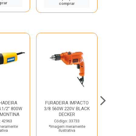
prar
comp
comprar
HADEIRA
FURADEIRA IMPACTO
MARTE
.1/2” 800W
3/8 560W 220V BLACK
PERFURADO
AMONTINA
DECKER
800W 2 6J 2
: 42963
Código: 33733
Código:
meramente
*Imagem meramente
*Imagem m
rativa
ilustrativa
ilustr