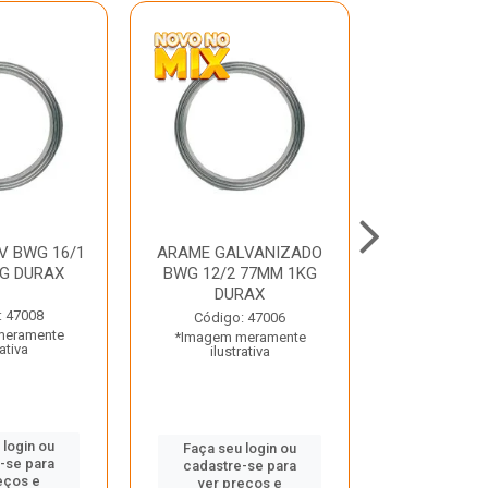
V BWG 16/1
ARAME GALVANIZADO
BARRA ROSC
G DURAX
BWG 12/2 77MM 1KG
UNC D
DURAX
: 47008
Código:
Código: 47006
meramente
*Imagem m
*Imagem meramente
rativa
ilustr
ilustrativa
 login ou
Faça seu 
Faça seu login ou
-se para
cadastre
cadastre-se para
eços e
ver pr
ver preços e