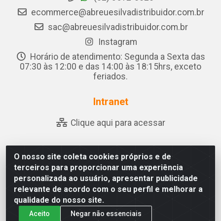
ecommerce@abreuesilvadistribuidor.com.br
sac@abreuesilvadistribuidor.com.br
Instagram
Horário de atendimento: Segunda a Sexta das
07:30 às 12:00 e das 14:00 às 18:15hrs, exceto
feriados.
Intranet
Clique aqui para acessar
O nosso site coleta cookies próprios e de
Abreu & Silva - Rua Padre Jose de Souza Leite, 265 - Ariado,
terceiros para proporcionar uma experiência
Olho D'Água das Flores/AL - CEP 57.442-000 - CNPJ
personalizada ao usuário, apresentar publicidade
04.790.656/0001-06
relevante de acordo com o seu perfil e melhorar a
qualidade do nosso site.
Aceito
Negar não essenciais