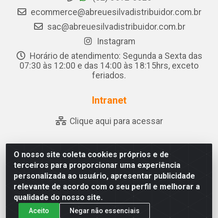
ecommerce@abreuesilvadistribuidor.com.br
sac@abreuesilvadistribuidor.com.br
Instagram
Horário de atendimento: Segunda a Sexta das
07:30 às 12:00 e das 14:00 às 18:15hrs, exceto
feriados.
Intranet
Clique aqui para acessar
O nosso site coleta cookies próprios e de
Abreu & Silva - Rua Padre Jose de Souza Leite, 265 - Ariado,
terceiros para proporcionar uma experiência
Olho D'Água das Flores/AL - CEP 57.442-000 - CNPJ
personalizada ao usuário, apresentar publicidade
04.790.656/0001-06
relevante de acordo com o seu perfil e melhorar a
qualidade do nosso site.
Aceito
Negar não essenciais