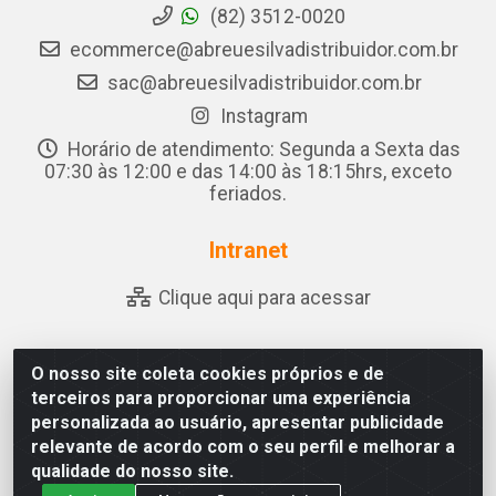
(82) 3512-0020
ecommerce@abreuesilvadistribuidor.com.br
sac@abreuesilvadistribuidor.com.br
Instagram
Horário de atendimento: Segunda a Sexta das
07:30 às 12:00 e das 14:00 às 18:15hrs, exceto
feriados.
Intranet
Clique aqui para acessar
O nosso site coleta cookies próprios e de
Abreu & Silva - Rua Padre Jose de Souza Leite, 265 - Ariado,
terceiros para proporcionar uma experiência
Olho D'Água das Flores/AL - CEP 57.442-000 - CNPJ
personalizada ao usuário, apresentar publicidade
04.790.656/0001-06
relevante de acordo com o seu perfil e melhorar a
qualidade do nosso site.