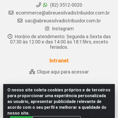
(82) 3512-0020
ecommerce@abreuesilvadistribuidor.com.br
sac@abreuesilvadistribuidor.com.br
Instagram
Horário de atendimento: Segunda a Sexta das
07:30 às 12:00 e das 14:00 às 18:15hrs, exceto
feriados.
Intranet
Clique aqui para acessar
O nosso site coleta cookies próprios e de terceiros
Abreu & Silva - Rua Padre Jose de Souza Leite, 265 - Ariado,
para proporcionar uma experiência personalizada
Olho D'Água das Flores/AL - CEP 57.442-000 - CNPJ
ao usuário, apresentar publicidade relevante de
04.790.656/0001-06
acordo com o seu perfil e melhorar a qualidade do
nosso site.