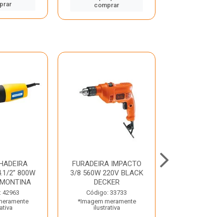
prar
comp
comprar
HADEIRA
FURADEIRA IMPACTO
MARTE
.1/2” 800W
3/8 560W 220V BLACK
PERFURADO
AMONTINA
DECKER
800W 2 6J 2
: 42963
Código: 33733
Código:
meramente
*Imagem meramente
*Imagem m
rativa
ilustrativa
ilustr