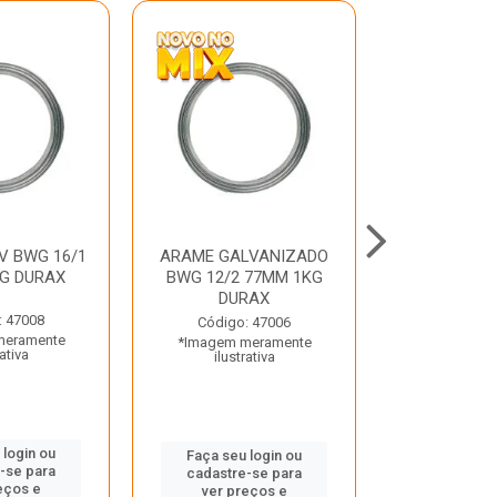
V BWG 16/1
ARAME GALVANIZADO
BARRA ROSC
G DURAX
BWG 12/2 77MM 1KG
UNC D
DURAX
: 47008
Código:
Código: 47006
meramente
*Imagem m
*Imagem meramente
rativa
ilustr
ilustrativa
 login ou
Faça seu 
Faça seu login ou
-se para
cadastre
cadastre-se para
eços e
ver pr
ver preços e