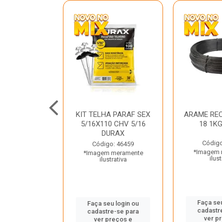
C GALV 3/16
KIT TELHA PARAF SEX
ARAME REC
 DURAX
5/16X110 CHV 5/16
18 1K
DURAX
o: 47012
Código
Código: 46459
 meramente
*Imagem 
*Imagem meramente
trativa
ilust
ilustrativa
u login ou
Faça seu
Faça seu login ou
e-se para
cadastr
cadastre-se para
reços e
ver p
ver preços e