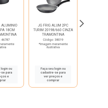
 ALUMINIO
JG FRIG ALUM 2PC
CONJ
PA 18CM
TURIM 20198/660 CINZA
TRINCHANT
AMONTINA
TRAMONTINA
PECAS PLE
TRAMO
: 46787
Código: 38019
meramente
*Imagem meramente
Código:
rativa
ilustrativa
*Imagem m
ilustr
 login ou
Faça seu login ou
-se para
cadastre-se para
Faça seu 
eços e
ver preços e
cadastre
prar
comprar
ver pr
comp