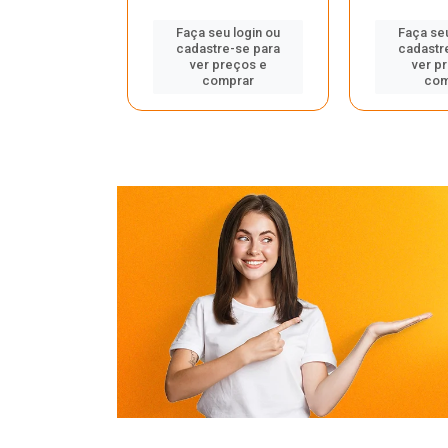
u login ou
Faça seu login ou
Faça seu
e-se para
cadastre-se para
cadastr
reços e
ver preços e
ver p
mprar
comprar
com