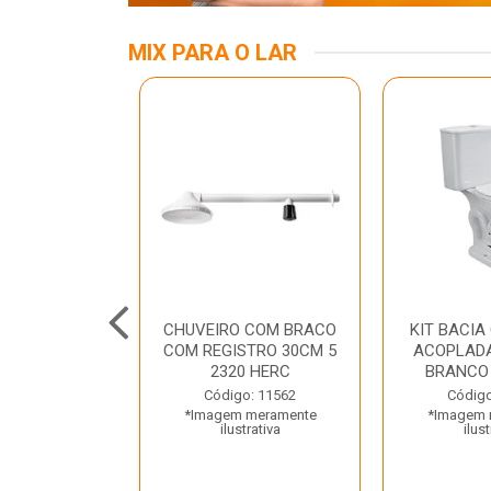
MIX PARA O LAR
A MESA LED
CHUVEIRO COM BRACO
KIT BACIA
 BIV BRANCA
COM REGISTRO 30CM 5
ACOPLADA
ROLUX
2320 HERC
BRANCO
o: 45969
Código: 11562
Código
 meramente
*Imagem meramente
*Imagem 
trativa
ilustrativa
ilust