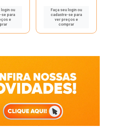
Faça seu 
 login ou
Faça seu login ou
cadastre
-se para
cadastre-se para
ver pr
eços e
ver preços e
comp
prar
comprar