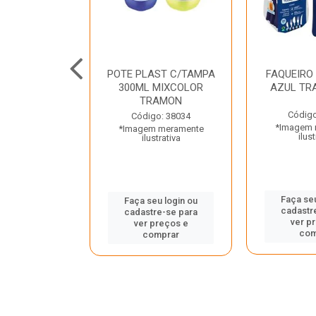
JUNTO
POTE PLAST C/TAMPA
FAQUEIRO
NTE INOX 2
300ML MIXCOLOR
AZUL TR
ENUS PRETO
TRAMON
ONTINA
Código
Código: 38034
*Imagem 
*Imagem meramente
o: 43214
ilust
ilustrativa
 meramente
trativa
Faça seu
Faça seu login ou
cadastr
cadastre-se para
u login ou
ver p
ver preços e
e-se para
com
comprar
reços e
mprar