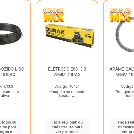
OZIDO LISO
ELETRODO E6013 3
ARAME GAL
G DURAX
25MM DURAX
65MM 1K
: 47003
Código: 46461
Código
meramente
*Imagem meramente
*Imagem 
rativa
ilustrativa
ilust
 login ou
Faça seu login ou
Faça seu
e-se para
cadastre-se para
cadastre
reços e
ver preços e
ver pr