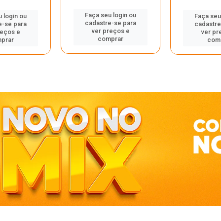
Faça seu login ou
 login ou
Faça seu
cadastre-se para
e-se para
cadastre
ver preços e
reços e
ver pr
comprar
prar
com