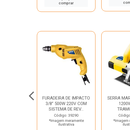
mprar
com
comprar
TELETE
FURADEIRA DE IMPACTO
SERRA MAR
OR/ROMPEDOR
3/8” 500W 220V COM
1200
 220V DEWALT
SISTEMA DE REV...
TRAM
o: 33734
Código: 39290
Código
 meramente
*Imagem meramente
*Imagem 
trativa
ilustrativa
ilust