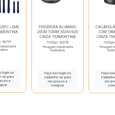
 20PC LEME
FRIGIDEIRA ALUMINIO
CACAROLA
AMONTINA
20CM TURIM 20260/620
COM TAM
CINZA TRAMONTINA
CINZA TR
: 46791
Código: 36378
Código
meramente
*Imagem meramente
*Imagem 
rativa
ilustrativa
ilust
 login ou
Faça seu login ou
Faça seu
e-se para
cadastre-se para
cadastre
reços e
ver preços e
ver pr
prar
comprar
com