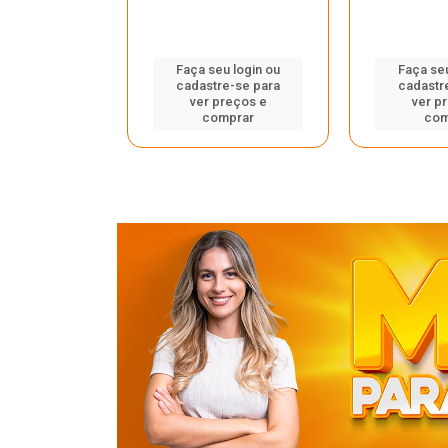
u login ou
Faça seu login ou
Faça seu
e-se para
cadastre-se para
cadastr
reços e
ver preços e
ver p
mprar
comprar
com