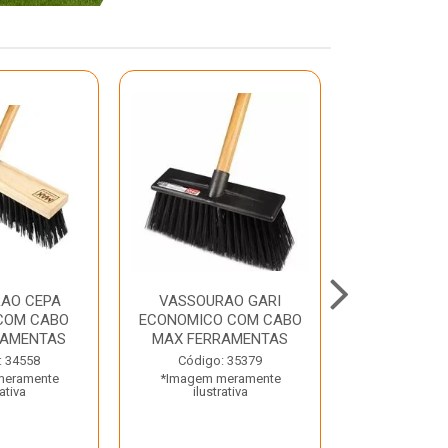
AO CEPA
VASSOURAO GARI
LAVATORIO
COM CABO
ECONOMICO COM CABO
BRANCO MA
RAMENTAS
MAX FERRAMENTAS
Código:
: 34558
Código: 35379
*Imagem m
meramente
*Imagem meramente
ilustr
rativa
ilustrativa