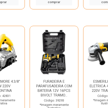
prar
comprar
com
MORE 4.3/8”
FURADEIRA E
ESMERIL
W 220V
PARAFUSADEIRA COM
ELETRICA 4
ONTINA
BATERIA 12V 16PCS
220V TR
BIVOLT TRAMO...
: 42831
Código
meramente
*Imagem 
Código: 39293
rativa
ilust
*Imagem meramente
ilustrativa