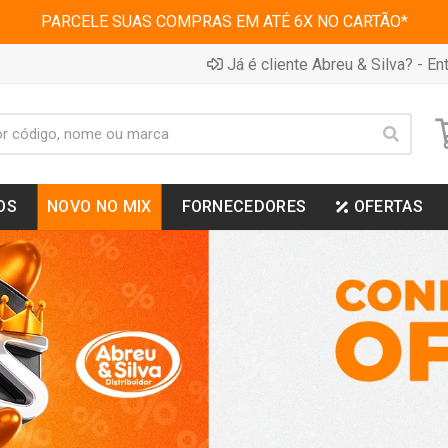
PARCELE SUAS COMPRAS EM ATÉ 6X NO CARTÃO*
Já é cliente Abreu & Silva? - Ent
OS
NOVO NO MIX
FORNECEDORES
OFERTAS