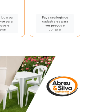
 login ou
Faça seu login ou
Faça seu 
-se para
cadastre-se para
cadastre
eços e
ver preços e
ver pr
prar
comprar
comp