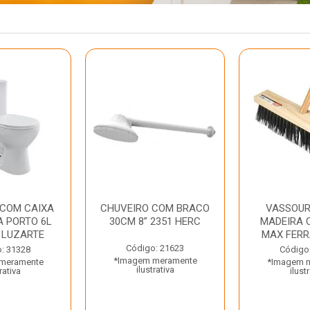
 COM CAIXA
CHUVEIRO COM BRACO
VASSOUR
 PORTO 6L
30CM 8” 2351 HERC
MADEIRA 
 LUZARTE
MAX FER
Código: 21623
: 31328
Código
*Imagem meramente
meramente
*Imagem 
ilustrativa
rativa
ilust