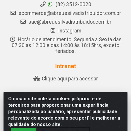
(82) 3512-0020
ecommerce@abreuesilvadistribuidor.com.br
sac@abreuesilvadistribuidor.com.br
Instagram
Horário de atendimento: Segunda a Sexta das
07:30 às 12:00 e das 14:00 às 18:15hrs, exceto
feriados.
Intranet
Clique aqui para acessar
O nosso site coleta cookies próprios e de
Abreu & Silva - Rua Padre Jose de Souza Leite, 265 - Ariado,
terceiros para proporcionar uma experiência
Olho D'Água das Flores/AL - CEP 57.442-000 - CNPJ
personalizada ao usuário, apresentar publicidade
04.790.656/0001-06
relevante de acordo com o seu perfil e melhorar a
qualidade do nosso site.