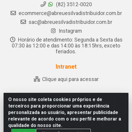
(82) 3512-0020
ecommerce@abreuesilvadistribuidor.com.br
sac@abreuesilvadistribuidor.com.br
Instagram
Horário de atendimento: Segunda a Sexta das
07:30 às 12:00 e das 14:00 às 18:15hrs, exceto
feriados.
Intranet
Clique aqui para acessar
O nosso site coleta cookies próprios e de
Abreu & Silva - Rua Padre Jose de Souza Leite, 265 - Ariado,
terceiros para proporcionar uma experiência
Olho D'Água das Flores/AL - CEP 57.442-000 - CNPJ
personalizada ao usuário, apresentar publicidade
04.790.656/0001-06
relevante de acordo com o seu perfil e melhorar a
qualidade do nosso site.