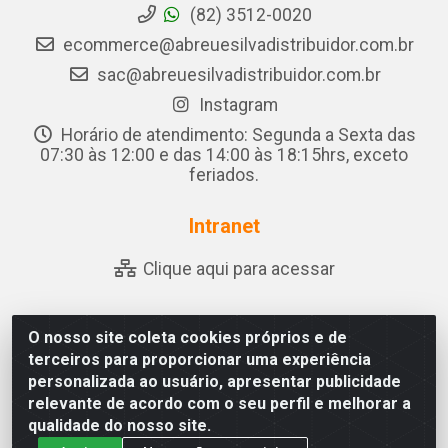
(82) 3512-0020
ecommerce@abreuesilvadistribuidor.com.br
sac@abreuesilvadistribuidor.com.br
Instagram
Horário de atendimento: Segunda a Sexta das
07:30 às 12:00 e das 14:00 às 18:15hrs, exceto
feriados.
Intranet
Clique aqui para acessar
O nosso site coleta cookies próprios e de
Abreu & Silva - Rua Padre Jose de Souza Leite, 265 - Ariado,
terceiros para proporcionar uma experiência
Olho D'Água das Flores/AL - CEP 57.442-000 - CNPJ
personalizada ao usuário, apresentar publicidade
04.790.656/0001-06
relevante de acordo com o seu perfil e melhorar a
qualidade do nosso site.