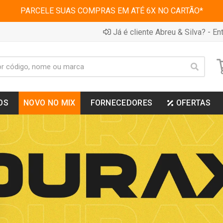
PARCELE SUAS COMPRAS EM ATÉ 6X NO CARTÃO*
Já é cliente Abreu & Silva? - Ent
OS
NOVO NO MIX
FORNECEDORES
OFERTAS