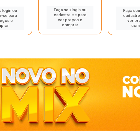
Faça seu login ou
 login ou
Faça seu
cadastre-se para
e-se para
cadastre
ver preços e
reços e
ver pr
comprar
prar
com