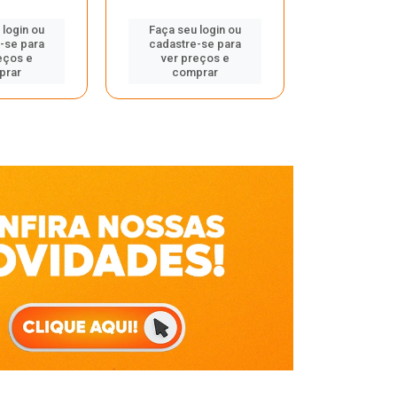
Faça seu 
 login ou
Faça seu login ou
cadastre
-se para
cadastre-se para
ver pr
eços e
ver preços e
comp
prar
comprar