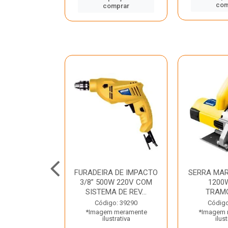
mprar
com
comprar
TELETE
FURADEIRA DE IMPACTO
SERRA MAR
OR/ROMPEDOR
3/8” 500W 220V COM
1200
 220V DEWALT
SISTEMA DE REV...
TRAM
o: 33734
Código: 39290
Código
 meramente
*Imagem meramente
*Imagem 
trativa
ilustrativa
ilust