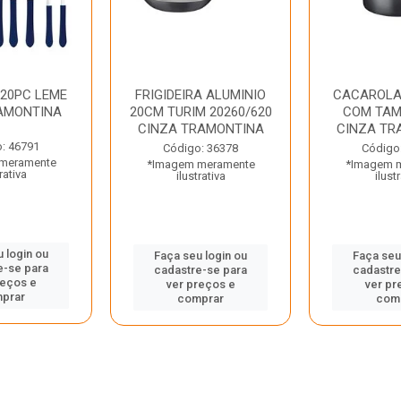
 20PC LEME
FRIGIDEIRA ALUMINIO
CACAROLA
AMONTINA
20CM TURIM 20260/620
COM TAM
CINZA TRAMONTINA
CINZA TR
: 46791
Código: 36378
Código
meramente
*Imagem meramente
*Imagem 
rativa
ilustrativa
ilust
 login ou
Faça seu login ou
Faça seu
e-se para
cadastre-se para
cadastre
reços e
ver preços e
ver pr
prar
comprar
com