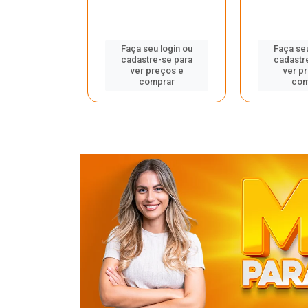
u login ou
Faça seu login ou
Faça seu
e-se para
cadastre-se para
cadastr
reços e
ver preços e
ver p
mprar
comprar
com