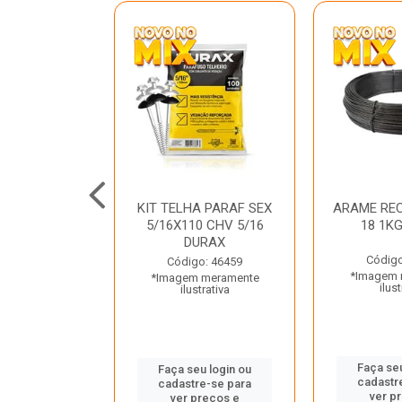
C GALV 3/16
KIT TELHA PARAF SEX
ARAME REC
 DURAX
5/16X110 CHV 5/16
18 1K
DURAX
o: 47012
Código
Código: 46459
 meramente
*Imagem 
*Imagem meramente
trativa
ilust
ilustrativa
u login ou
Faça seu
Faça seu login ou
e-se para
cadastr
cadastre-se para
reços e
ver p
ver preços e