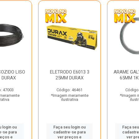
OZIDO LISO
ELETRODO E6013 3
ARAME GAL
G DURAX
25MM DURAX
65MM 1K
: 47003
Código: 46461
Código
meramente
*Imagem meramente
*Imagem 
rativa
ilustrativa
ilust
 login ou
Faça seu login ou
Faça seu
e-se para
cadastre-se para
cadastre
reços e
ver preços e
ver pr