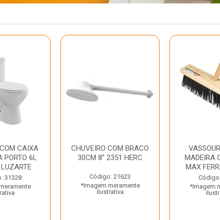
 COM CAIXA
CHUVEIRO COM BRACO
VASSOUR
 PORTO 6L
30CM 8” 2351 HERC
MADEIRA 
 LUZARTE
MAX FER
Código: 21623
: 31328
Código
*Imagem meramente
meramente
*Imagem 
ilustrativa
rativa
ilust