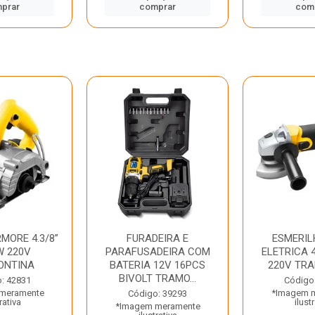
prar
comprar
com
MORE 4.3/8”
FURADEIRA E
ESMERIL
W 220V
PARAFUSADEIRA COM
ELETRICA 4
ONTINA
BATERIA 12V 16PCS
220V TR
BIVOLT TRAMO...
: 42831
Código
meramente
*Imagem 
Código: 39293
rativa
ilust
*Imagem meramente