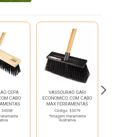
AO CEPA
VASSOURAO GARI
LAVATORIO
COM CABO
ECONOMICO COM CABO
BRANCO MA
RAMENTAS
MAX FERRAMENTAS
Código:
: 34558
Código: 35379
*Imagem m
meramente
*Imagem meramente
ilustr
rativa
ilustrativa