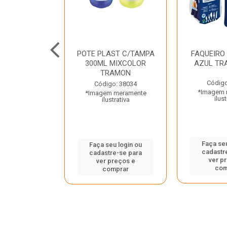
JUNTO
POTE PLAST C/TAMPA
FAQUEIRO
NTE INOX 2
300ML MIXCOLOR
AZUL TR
ENUS PRETO
TRAMON
ONTINA
Código
Código: 38034
*Imagem 
*Imagem meramente
o: 43214
ilust
ilustrativa
 meramente
trativa
Faça seu
Faça seu login ou
cadastr
cadastre-se para
u login ou
ver p
ver preços e
e-se para
com
comprar
reços e
mprar