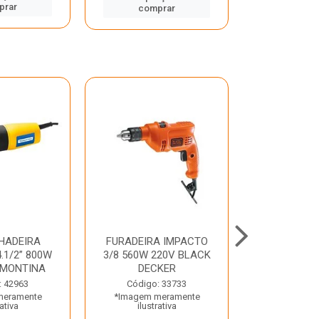
prar
comp
comprar
HADEIRA
FURADEIRA IMPACTO
MARTE
.1/2” 800W
3/8 560W 220V BLACK
PERFURADO
AMONTINA
DECKER
800W 2 6J 2
: 42963
Código: 33733
Código:
meramente
*Imagem meramente
*Imagem m
rativa
ilustrativa
ilustr