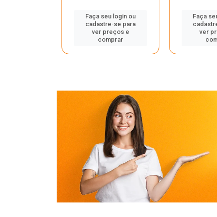
u login ou
Faça seu login ou
Faça seu
e-se para
cadastre-se para
cadastr
reços e
ver preços e
ver p
mprar
comprar
com