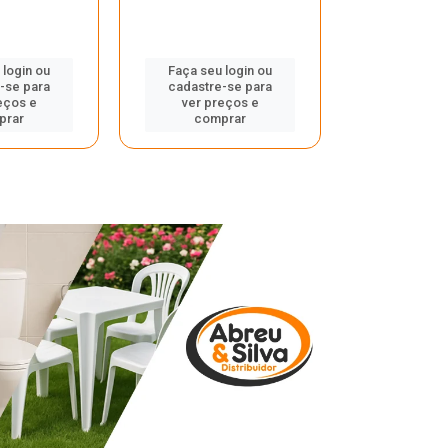
 login ou
Faça seu login ou
Faça seu 
-se para
cadastre-se para
cadastre
eços e
ver preços e
ver pr
prar
comprar
comp