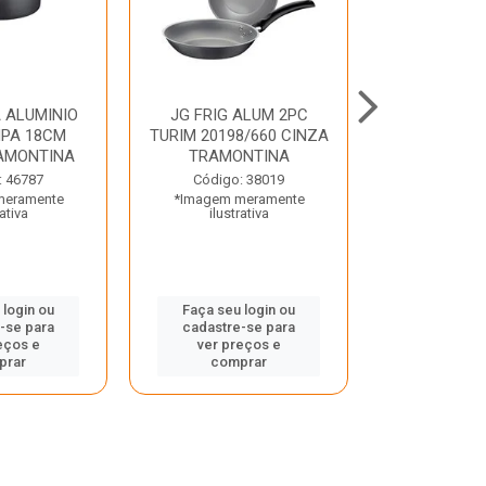
 ALUMINIO
JG FRIG ALUM 2PC
CONJ
PA 18CM
TURIM 20198/660 CINZA
TRINCHANT
AMONTINA
TRAMONTINA
PECAS PLE
TRAMO
: 46787
Código: 38019
meramente
*Imagem meramente
Código:
rativa
ilustrativa
*Imagem m
ilustr
 login ou
Faça seu login ou
-se para
cadastre-se para
Faça seu 
eços e
ver preços e
cadastre
prar
comprar
ver pr
comp