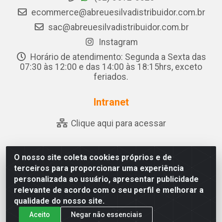
ecommerce@abreuesilvadistribuidor.com.br
sac@abreuesilvadistribuidor.com.br
Instagram
Horário de atendimento: Segunda a Sexta das
07:30 às 12:00 e das 14:00 às 18:15hrs, exceto
feriados.
Intranet
Clique aqui para acessar
O nosso site coleta cookies próprios e de
Abreu & Silva - Rua Padre Jose de Souza Leite, 265 - Ariado,
terceiros para proporcionar uma experiência
Olho D'Água das Flores/AL - CEP 57.442-000 - CNPJ
personalizada ao usuário, apresentar publicidade
04.790.656/0001-06
relevante de acordo com o seu perfil e melhorar a
qualidade do nosso site.
Aceito
Negar não essenciais