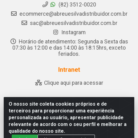
(82) 3512-0020
ecommerce@abreuesilvadistribuidor.com.br
sac@abreuesilvadistribuidor.com.br
Instagram
Horário de atendimento: Segunda a Sexta das
07:30 às 12:00 e das 14:00 às 18:15hrs, exceto
feriados.
Intranet
Clique aqui para acessar
O nosso site coleta cookies próprios e de
Abreu & Silva - Rua Padre Jose de Souza Leite, 265 - Ariado,
terceiros para proporcionar uma experiência
Olho D'Água das Flores/AL - CEP 57.442-000 - CNPJ
personalizada ao usuário, apresentar publicidade
04.790.656/0001-06
relevante de acordo com o seu perfil e melhorar a
qualidade do nosso site.