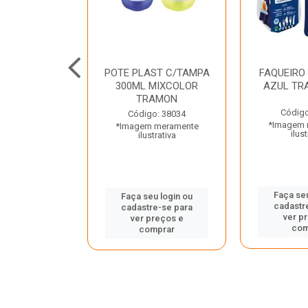
JUNTO
POTE PLAST C/TAMPA
FAQUEIRO
NTE INOX 2
300ML MIXCOLOR
AZUL TR
ENUS PRETO
TRAMON
ONTINA
Código
Código: 38034
*Imagem 
*Imagem meramente
o: 43214
ilust
ilustrativa
 meramente
trativa
Faça seu
Faça seu login ou
cadastr
cadastre-se para
u login ou
ver p
ver preços e
e-se para
com
comprar
reços e
mprar