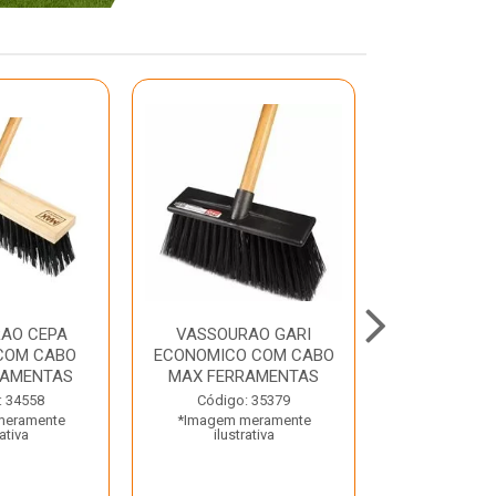
AO CEPA
VASSOURAO GARI
LAVATORIO
COM CABO
ECONOMICO COM CABO
BRANCO MA
RAMENTAS
MAX FERRAMENTAS
Código:
: 34558
Código: 35379
*Imagem m
meramente
*Imagem meramente
ilustr
rativa
ilustrativa