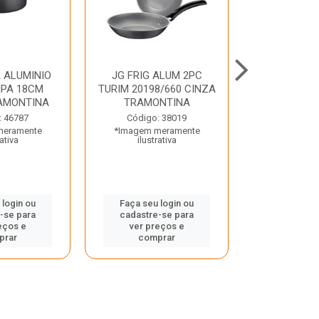
 ALUMINIO
JG FRIG ALUM 2PC
CONJ
PA 18CM
TURIM 20198/660 CINZA
TRINCHANT
AMONTINA
TRAMONTINA
PECAS PLE
TRAMO
: 46787
Código: 38019
meramente
*Imagem meramente
Código:
rativa
ilustrativa
*Imagem m
ilustr
 login ou
Faça seu login ou
-se para
cadastre-se para
Faça seu 
eços e
ver preços e
cadastre
prar
comprar
ver pr
comp