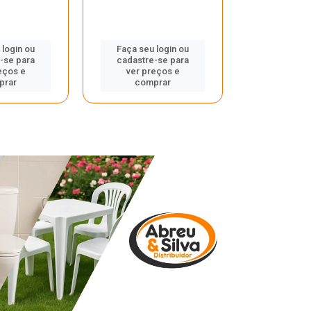
 login ou
Faça seu login ou
Faça seu 
-se para
cadastre-se para
cadastre
eços e
ver preços e
ver pr
prar
comprar
comp