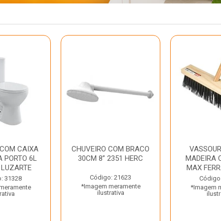
 COM CAIXA
CHUVEIRO COM BRACO
VASSOUR
 PORTO 6L
30CM 8” 2351 HERC
MADEIRA 
 LUZARTE
MAX FER
Código: 21623
: 31328
Código
*Imagem meramente
meramente
*Imagem 
ilustrativa
rativa
ilust