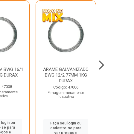
V BWG 16/1
ARAME GALVANIZADO
BARRA ROSC
G DURAX
BWG 12/2 77MM 1KG
UNC D
DURAX
: 47008
Código:
Código: 47006
meramente
*Imagem m
*Imagem meramente
rativa
ilustr
ilustrativa
 login ou
Faça seu 
Faça seu login ou
-se para
cadastre
cadastre-se para
eços e
ver pr
ver preços e