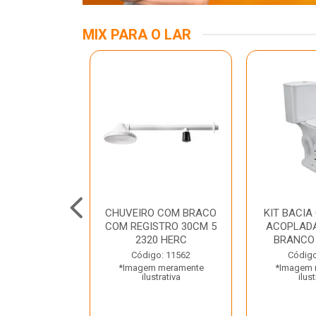
MIX PARA O LAR
A MESA LED
CHUVEIRO COM BRACO
KIT BACIA
 BIV BRANCA
COM REGISTRO 30CM 5
ACOPLADA
ROLUX
2320 HERC
BRANCO
o: 45969
Código: 11562
Código
 meramente
*Imagem meramente
*Imagem 
trativa
ilustrativa
ilust