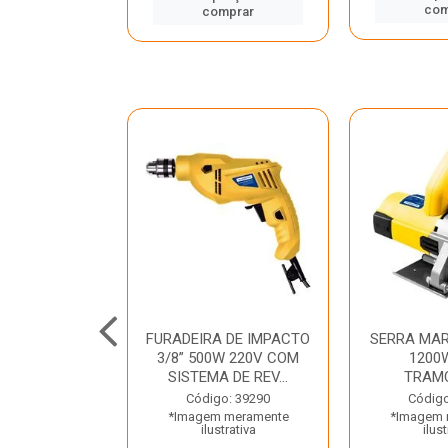
mprar
com
comprar
TELETE
FURADEIRA DE IMPACTO
SERRA MAR
OR/ROMPEDOR
3/8” 500W 220V COM
1200
 220V DEWALT
SISTEMA DE REV...
TRAM
o: 33734
Código: 39290
Código
 meramente
*Imagem meramente
*Imagem 
trativa
ilustrativa
ilust