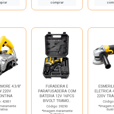
prar
comprar
com
MORE 4.3/8”
FURADEIRA E
ESMERIL
W 220V
PARAFUSADEIRA COM
ELETRICA 4
ONTINA
BATERIA 12V 16PCS
220V TR
BIVOLT TRAMO...
: 42831
Código
meramente
*Imagem 
Código: 39293
rativa
ilust
*Imagem meramente