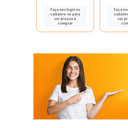
u login ou
Faça seu login ou
Faça seu
e-se para
cadastre-se para
cadastr
reços e
ver preços e
ver p
mprar
comprar
com