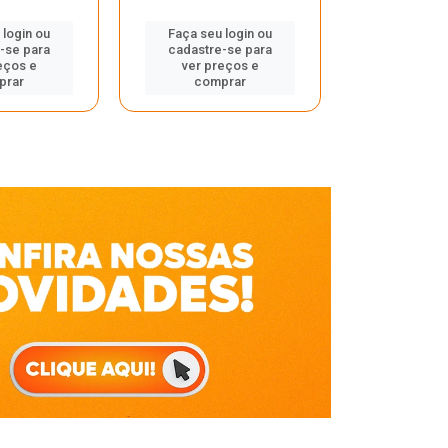
Faça seu 
 login ou
Faça seu login ou
cadastre
-se para
cadastre-se para
ver pr
eços e
ver preços e
comp
prar
comprar