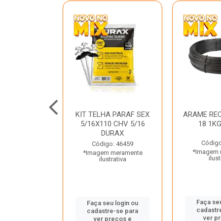
C GALV 3/16
KIT TELHA PARAF SEX
ARAME REC
 DURAX
5/16X110 CHV 5/16
18 1K
DURAX
o: 47012
Código
Código: 46459
 meramente
*Imagem 
*Imagem meramente
trativa
ilust
ilustrativa
u login ou
Faça seu
Faça seu login ou
e-se para
cadastr
cadastre-se para
reços e
ver p
ver preços e