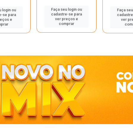
Faça seu login ou
 login ou
Faça seu
cadastre-se para
e-se para
cadastre
ver preços e
reços e
ver pr
comprar
prar
com