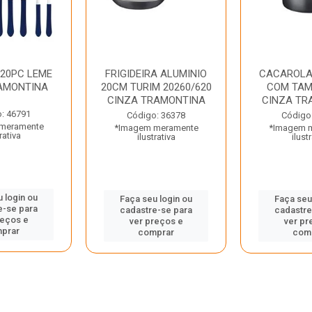
 20PC LEME
FRIGIDEIRA ALUMINIO
CACAROLA
AMONTINA
20CM TURIM 20260/620
COM TAM
CINZA TRAMONTINA
CINZA TR
: 46791
Código: 36378
Código
meramente
*Imagem meramente
*Imagem 
rativa
ilustrativa
ilust
 login ou
Faça seu login ou
Faça seu
e-se para
cadastre-se para
cadastre
reços e
ver preços e
ver pr
prar
comprar
com