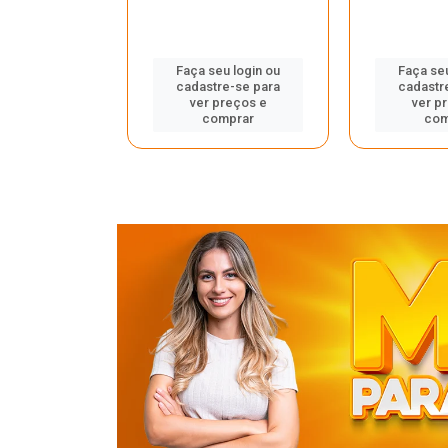
u login ou
Faça seu login ou
Faça seu
e-se para
cadastre-se para
cadastr
reços e
ver preços e
ver p
mprar
comprar
com