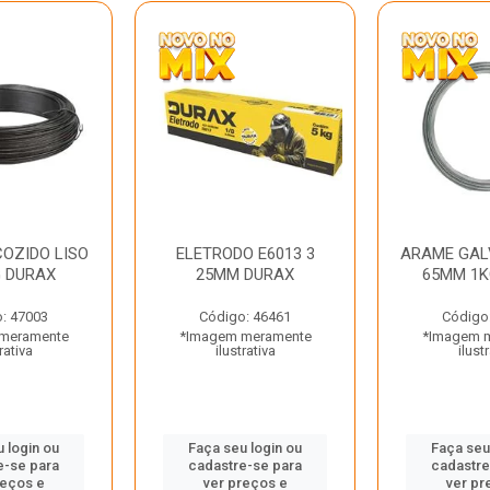
OZIDO LISO
ELETRODO E6013 3
ARAME GAL
G DURAX
25MM DURAX
65MM 1K
: 47003
Código: 46461
Código
meramente
*Imagem meramente
*Imagem 
rativa
ilustrativa
ilust
 login ou
Faça seu login ou
Faça seu
e-se para
cadastre-se para
cadastre
reços e
ver preços e
ver pr