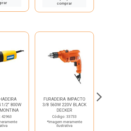
prar
comp
comprar
HADEIRA
FURADEIRA IMPACTO
MARTE
.1/2” 800W
3/8 560W 220V BLACK
PERFURADO
AMONTINA
DECKER
800W 2 6J 2
: 42963
Código: 33733
Código:
meramente
*Imagem meramente
*Imagem m
rativa
ilustrativa
ilustr